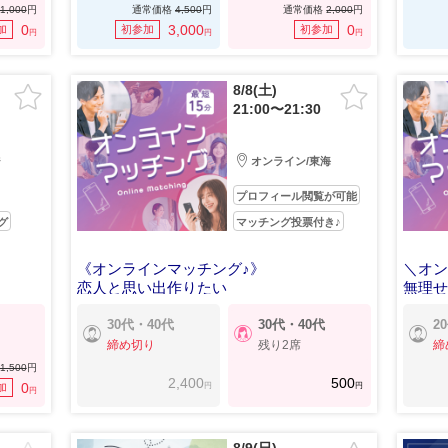
1,000
円
通常価格
4,500
円
通常価格
2,000
円
0
3,000
0
加
初参加
初参加
円
円
円
8/8(土)
21:00〜21:30
ジ
オンライン/東海
プロフィール閲覧が可能
グ
マッチング投票付き♪
《オンラインマッチング♪》
＼オン
恋人と思い出作りたい
無理
30代・40代
30代・40代
2
締め切り
残り2席
締
1,500
円
2,400
500
円
円
0
加
円