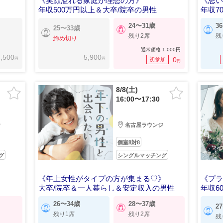
《笑顔溢れる家庭が理想の方》
《思
年収500万円以上＆大卒/院卒の男性
年収7
24〜31歳
3
25〜33歳
残り2席
残
締め切り
通常価格
1,000
円
,500
5,900
円
円
0
初参加
円
8/8(土)
16:00〜17:30
ジ
名古屋ラウンジ
個室8対8
グ
シングルマッチング
《年上女性がタイプの方が集まる♡》
《プ
大卒/院卒＆一人暮らし＆安定収入の男性
年収6
26〜34歳
28〜37歳
2
残り1席
残り2席
残