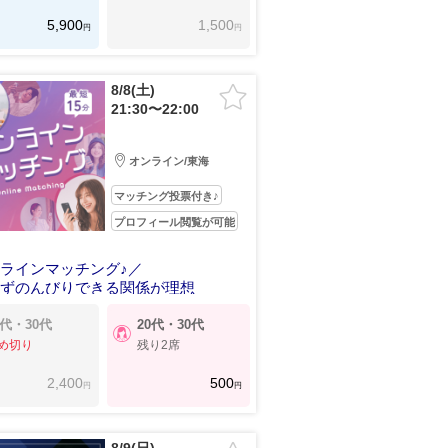
5,900
1,500
円
円
8/8(土)
21:30〜22:00
オンライン/東海
マッチング投票付き♪
プロフィール閲覧が可能
ラインマッチング♪／
せずのんびりできる関係が理想
0代・30代
20代・30代
め切り
残り2席
2,400
500
円
円