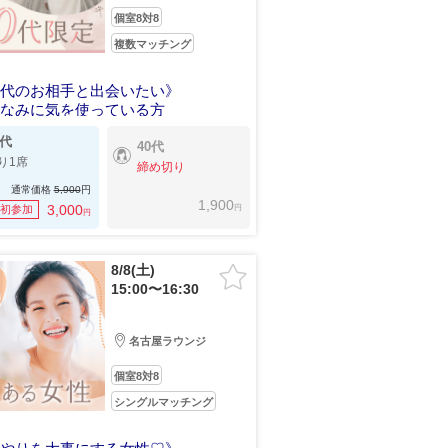
個室8対8
複数マッチング
年代のお相手と出会いたい》
しなみに気を使っている方
0代
40代
り1席
締め切り
通常価格
5,900
円
1,900
円
3,000
初参加
円
8/8(土)
15:00〜16:30
名古屋ラウンジ
個室8対8
シングルマッチング