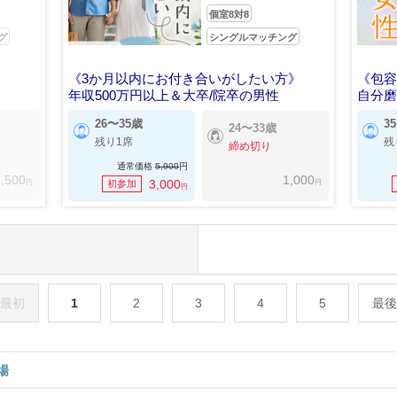
個室8対8
グ
シングルマッチング
《3か月以内にお付き合いがしたい方》
《包
年収500万円以上＆大卒/院卒の男性
自分
26〜35歳
3
24〜33歳
残り1席
残
締め切り
通常価格
5,900
円
,500
1,000
円
円
3,000
初参加
円
最初
1
2
3
4
5
最後
場