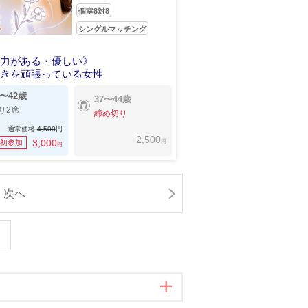
個室8対8
シングルマッチング
容力がある・優しい》
磨きを頑張っている女性
5〜42歳
37〜44歳
り2席
締め切り
通常価格
4,500
円
2,500
円
3,000
初参加
円
次へ