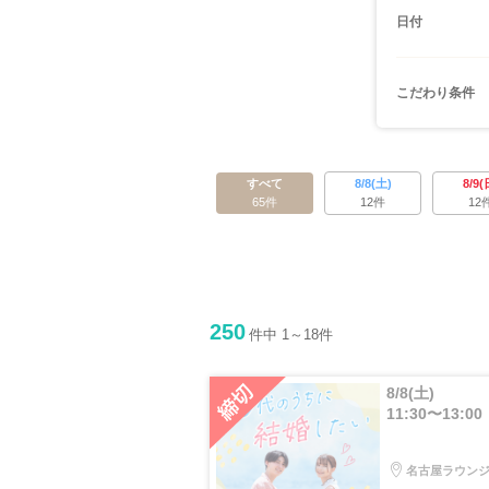
日付
こだわり条件
すべて
8/8(土)
8/9(
65件
12件
12
250
件中 1～18件
8/8(土)
11:30〜13:00
名古屋ラウン