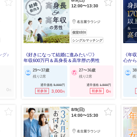
8/9(日)
12:00〜13:30
ジ
名古屋ラウンジ
個室8対8
シングルマッチング
ング♪
《好きになって結婚に進みたい♡》
《年収
年収600万円＆高身長＆高学歴の男性
心か
29〜37歳
27〜36歳
3
残り2席
残り2席
残
通常価格
5,900
円
通常価格
1,500
円
0
円
3,000
0
初参加
初参加
円
円
8/9(日)
14:00〜15:30
ジ
名古屋ラウンジ