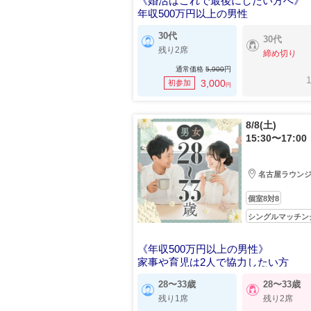
《婚活はこれで最後にしたい方へ》
年収500万円以上の男性
30代
30代
残り2席
締め切り
通常価格
5,900
円
1
3,000
初参加
円
8/8(土)
15:30〜17:00
名古屋ラウン
個室8対8
シングルマッチン
《年収500万円以上の男性》
家事や育児は2人で協力したい方
28〜33歳
28〜33歳
残り1席
残り2席