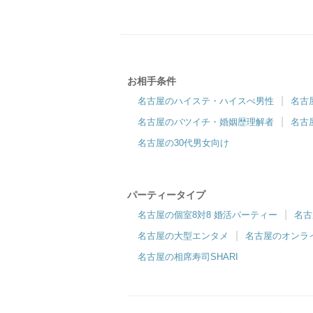
お相手条件
名古屋ラウンジ
名古屋のハイステ・ハイスぺ男性
名古
『初めて婚活する方も安心』東海No.1の接客
1
名古屋のバツイチ・婚姻歴理解者
名古
サービス
名古屋の30代男女向け
パーティータイプ
名古屋の個室8対8 婚活パーティー
名古
名古屋の大型エンタメ
名古屋のオンラ
名古屋の相席寿司SHARI