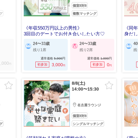
個室8対8
グ
複数マッチング
《年収550万円以上の男性》
《同
3回目のデートでお付き合いしたい方♡
身だ
24〜33歳
24〜33歳
4
残り1席
残り2席
残
通常価格
5,900
円
通常価格
1,000
円
,000
円
3,000
0
初参加
初参加
円
円
8/8(土)
14:00〜15:30
ジ
名古屋ラウンジ
個室8対8
グ
シングルマッチング