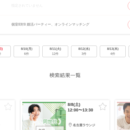
指定されていません
個室8対8 婚活パーティー、オンラインマッチング
日)
8/10(月)
8/11(火)
8/12(水)
8/13(木)
件
6件
12件
3件
4件
検索結果一覧
8/8(土)
12:00〜13:30
ジ
名古屋ラウンジ