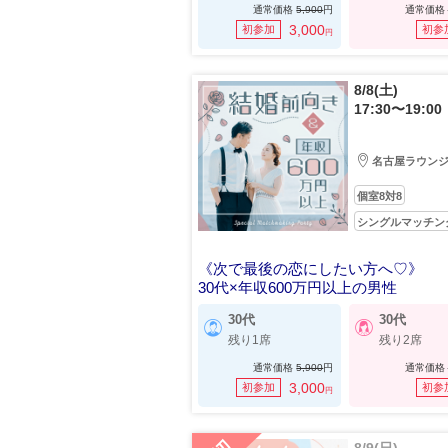
通常価格
5,900
円
通常価格
3,000
初参加
初参
円
8/8(土)
17:30〜19:00
名古屋ラウン
個室8対8
シングルマッチン
《次で最後の恋にしたい方へ♡》
30代×年収600万円以上の男性
30代
30代
残り1席
残り2席
通常価格
5,900
円
通常価格
3,000
初参加
初参
円