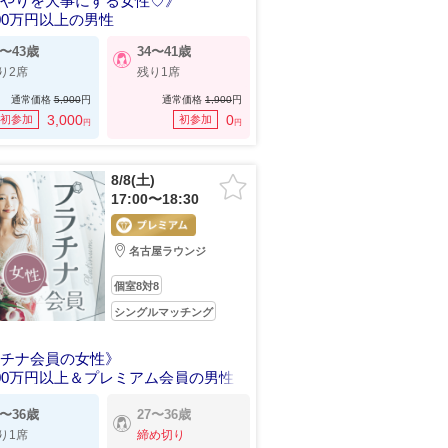
いやりを大事にする女性♡》
00万円以上の男性
6〜43歳
34〜41歳
り2席
残り1席
通常価格
5,900
円
通常価格
1,900
円
3,000
0
初参加
初参加
円
円
8/8(土)
17:00〜18:30
名古屋ラウンジ
個室8対8
シングルマッチング
ラチナ会員の女性》
00万円以上＆プレミアム会員の男性
7〜36歳
27〜36歳
り1席
締め切り