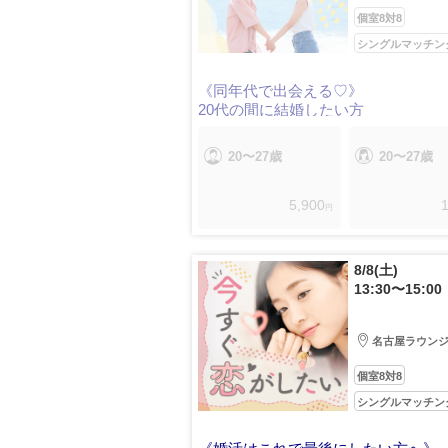
個室8対8
シングルマッチン
《同年代で出会える♡》
20代の間に結婚したい方
20〜27歳
20〜27歳
5,900
1
円
8/8(土)
13:30〜15:00
名古屋ラウン
個室8対8
シングルマッチン