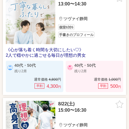
13:00〜14:30
ツヴァイ静岡
個室6対6
手書きのプロフィール
《心が落ち着く時間を大切にしたい♡》
2人で穏やかに過ごせる毎日が理想の男女
40代・50代
40代・50代
残り2席
残り2席
通常価格
4,800
円
通常価格
1,000
円
4,300
500
早割
早割
円
円
8/22(土)
15:00〜16:30
ツヴァイ静岡