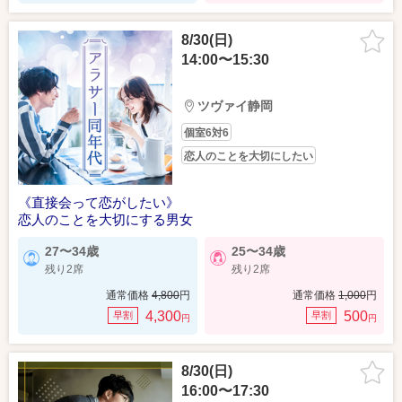
8/30(日)
14:00〜15:30
ツヴァイ静岡
個室6対6
恋人のことを大切にしたい
《直接会って恋がしたい》
恋人のことを大切にする男女
27〜34歳
25〜34歳
残り2席
残り2席
通常価格
4,800
円
通常価格
1,000
円
4,300
500
早割
早割
円
円
8/30(日)
16:00〜17:30