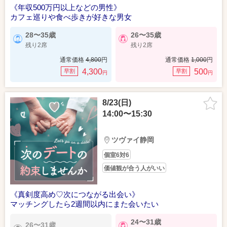
《年収500万円以上などの男性》
カフェ巡りや食べ歩きが好きな男女
28〜35歳
26〜35歳
残り2席
残り2席
通常価格
4,800
円
通常価格
1,000
円
4,300
500
早割
早割
円
円
8/23(日)
14:00〜15:30
ツヴァイ静岡
個室6対6
価値観が合う人がいい
《真剣度高め♡次につながる出会い》
マッチングしたら2週間以内にまた会いたい
24〜31歳
26〜31歳