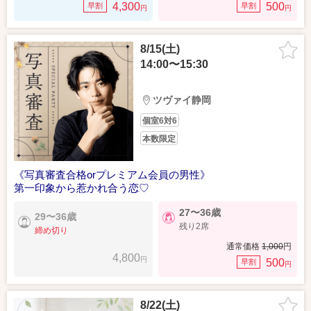
4,300
500
早割
早割
円
円
8/15(土)
14:00〜15:30
ツヴァイ静岡
個室6対6
本数限定
《写真審査合格orプレミアム会員の男性》
第一印象から惹かれ合う恋♡
27〜36歳
29〜36歳
残り2席
締め切り
通常価格
1,000
円
4,800
円
500
早割
円
8/22(土)