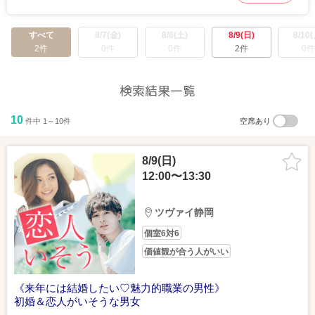
すべて
8/7(金)
8/8(土)
8/9(日)
8/10(
2件
0件
0件
2件
0件
検索結果一覧
10
件中 1～10件
空席あり
8/9(日)
12:00〜13:30
ツヴァイ静岡
個室6対6
価値観が合う人がいい
《来年には結婚したい♡魅力的職業の男性》
初婚＆恋人がいそうな男女