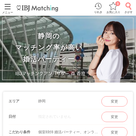
0
りれき
お気に入り
さがす
メニュー
静岡の
マッチング率が高い
婚活パーティー
静岡
エリア
変更
指定されていません
日付
変更
個室8対8 婚活パーティー、オンラインマッチング
こだわり条件
変更