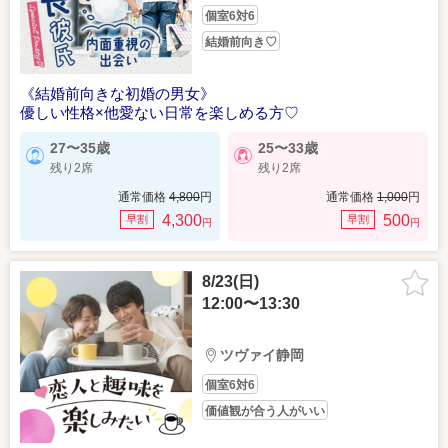
個室6対6
結婚前向き♡
《結婚前向きな初婚の男女》
優しい性格×他愛ない日常を楽しめる方♡
27〜35歳
25〜33歳
残り2席
残り2席
通常価格
4,800
円
通常価格
1,000
円
4,300
500
早割
早割
円
円
8/23(日)
12:00〜13:30
ツヴァイ静岡
個室6対6
価値観が合う人がいい