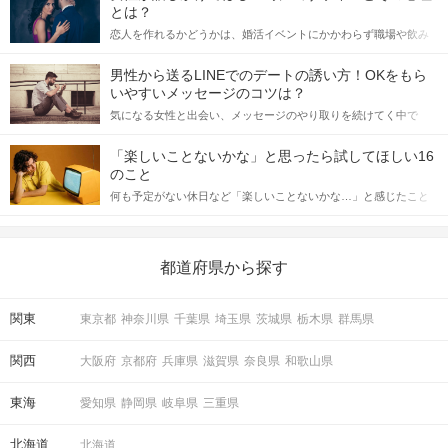
とは？
恋人を作れるかどうかは、婚活イベントにかかわらず職場や飲み
会の場で女性が話しかけて欲しい時に出すサインに、早く気づい
てアプローチできるかにも左右されます。 これから恋人作りを本
男性から送るLINEでのデートの誘い方！OKをもら
格的に始めようとしている方は、女性が異性を求めて出すサイン
いやすいメッセージのコツは？
をしっかりと理解し、正しい行動に移せるかどうかが重要。 この
気になる女性と出会い、メッセージのやり取りを続けてく中で
記事では、女性が話しかけて欲しい時に出すサインとその心理を
「この人いいな」と感じたら、次はデートに誘いたくなるもの。
詳しく解説した後、婚活イベントで実際にサインを受け取った場
しかし、中には「どう誘ったらいいの？」とお困りの男性もいら
合にどのような行動に繋げるべきかをご紹介していきます。
「楽しいことないかな」と思ったら試してほしい16
っしゃるのではないでしょうか。 そこで今回は、男性から女性へ
のこと
送るLINEでのデートの誘い方のコツをご紹介します。例文も混じ
何も予定がない休日など「楽しいことないかな…」と感じたこと
えながら解説するので、ぜひ参考にしてください。
がある人もいるのでは？ 日常が退屈に感じるなら、いますぐ楽し
いことを始めましょう！ いますぐ楽しい気分になれる対処法か
ら、恋愛・自分磨き・趣味などジャンル別の楽しいことまで、16
の楽しいことアイデアを集めました♪ いままさに楽しいことを探し
都道府県から探す
ている方は必見です。
関東
東京都
神奈川県
千葉県
埼玉県
茨城県
栃木県
群馬県
関西
大阪府
京都府
兵庫県
滋賀県
奈良県
和歌山県
東海
愛知県
静岡県
岐阜県
三重県
北海道
北海道