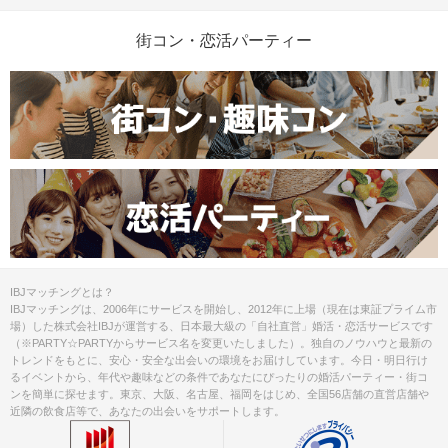
街コン・恋活パーティー
IBJマッチングとは？
IBJマッチングは、2006年にサービスを開始し、2012年に上場（現在は東証プライム市
場）した株式会社IBJが運営する、日本最大級の「自社直営」婚活・恋活サービスです
（※PARTY☆PARTYからサービス名を変更いたしました）。独自のノウハウと最新の
トレンドをもとに、安心・安全な出会いの環境をお届けしています。今日・明日行け
るイベントから、年代や趣味などの条件であなたにぴったりの婚活パーティー・街コ
ンを簡単に探せます。東京、大阪、名古屋、福岡をはじめ、全国56店舗の直営店舗や
近隣の飲食店等で、あなたの出会いをサポートします。