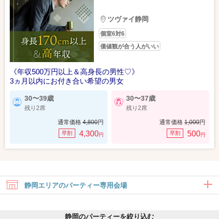
ツヴァイ静岡
個室6対6
価値観が合う人がいい
《年収500万円以上＆高身長の男性♡》
3ヵ月以内にお付き合い希望の男女
30〜39歳
30〜37歳
残り2席
残り2席
通常価格
4,800
円
通常価格
1,000
円
4,300
500
早割
早割
円
円
静岡エリアのパーティー専用会場
静岡のパーティーを絞り込む