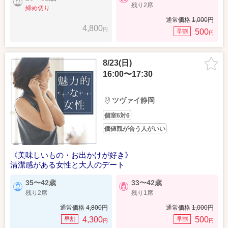
残り2席
締め切り
通常価格
1,000
円
4,800
円
500
早割
円
8/23(日)
16:00〜17:30
ツヴァイ静岡
個室6対6
価値観が合う人がいい
《美味しいもの・お出かけが好き》
清潔感がある女性と大人のデート
35〜42歳
33〜42歳
残り2席
残り1席
通常価格
4,800
円
通常価格
1,000
円
4,300
500
早割
早割
円
円