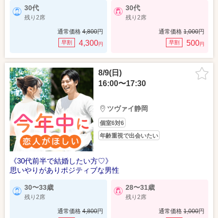
30代
30代
残り2席
残り2席
通常価格
4,800
円
通常価格
1,000
円
4,300
500
早割
早割
円
円
8/9(日)
16:00〜17:30
ツヴァイ静岡
個室6対6
年齢重視で出会いたい
《30代前半で結婚したい方♡》
思いやりがありポジティブな男性
30〜33歳
28〜31歳
残り2席
残り2席
通常価格
4,800
円
通常価格
1,000
円