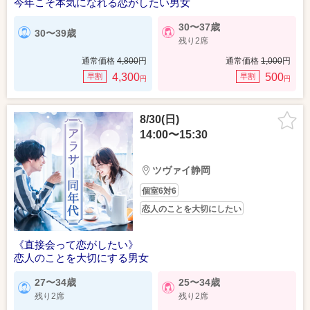
今年こそ本気になれる恋がしたい男女
30〜37歳
30〜39歳
残り2席
通常価格
4,800
円
通常価格
1,000
円
4,300
500
早割
早割
円
円
8/30(日)
14:00〜15:30
ツヴァイ静岡
個室6対6
恋人のことを大切にしたい
《直接会って恋がしたい》
恋人のことを大切にする男女
27〜34歳
25〜34歳
残り2席
残り2席