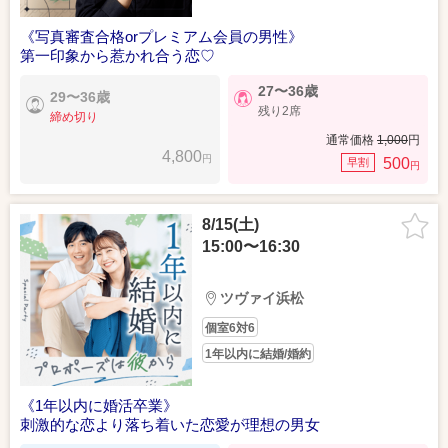
《写真審査合格orプレミアム会員の男性》
第一印象から惹かれ合う恋♡
27〜36歳
29〜36歳
残り2席
締め切り
通常価格
1,000
円
4,800
円
500
早割
円
8/15(土)
15:00〜16:30
ツヴァイ浜松
個室6対6
1年以内に結婚/婚約
《1年以内に婚活卒業》
刺激的な恋より落ち着いた恋愛が理想の男女