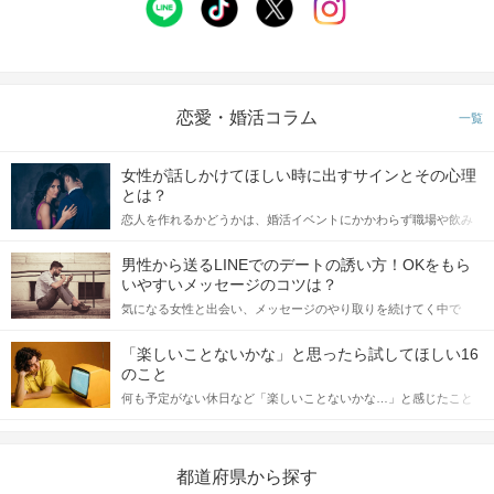
恋愛・婚活コラム
一覧
女性が話しかけてほしい時に出すサインとその心理
とは？
恋人を作れるかどうかは、婚活イベントにかかわらず職場や飲み
会の場で女性が話しかけて欲しい時に出すサインに、早く気づい
てアプローチできるかにも左右されます。 これから恋人作りを本
男性から送るLINEでのデートの誘い方！OKをもら
格的に始めようとしている方は、女性が異性を求めて出すサイン
いやすいメッセージのコツは？
をしっかりと理解し、正しい行動に移せるかどうかが重要。 この
気になる女性と出会い、メッセージのやり取りを続けてく中で
記事では、女性が話しかけて欲しい時に出すサインとその心理を
「この人いいな」と感じたら、次はデートに誘いたくなるもの。
詳しく解説した後、婚活イベントで実際にサインを受け取った場
しかし、中には「どう誘ったらいいの？」とお困りの男性もいら
合にどのような行動に繋げるべきかをご紹介していきます。
「楽しいことないかな」と思ったら試してほしい16
っしゃるのではないでしょうか。 そこで今回は、男性から女性へ
のこと
送るLINEでのデートの誘い方のコツをご紹介します。例文も混じ
何も予定がない休日など「楽しいことないかな…」と感じたこと
えながら解説するので、ぜひ参考にしてください。
がある人もいるのでは？ 日常が退屈に感じるなら、いますぐ楽し
いことを始めましょう！ いますぐ楽しい気分になれる対処法か
ら、恋愛・自分磨き・趣味などジャンル別の楽しいことまで、16
の楽しいことアイデアを集めました♪ いままさに楽しいことを探し
都道府県から探す
ている方は必見です。