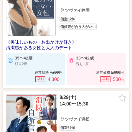
ツヴァイ静岡
個室6対6
価値観が合う人がいい
《美味しいもの・お出かけが好き》
清潔感がある女性と大人のデート
35〜42歳
33〜42歳
残り2席
残り1席
通常価格
4,800
円
通常価格
1,000
円
4,300
500
早割
早割
円
円
8/29(土)
14:00〜15:30
ツヴァイ浜松
個室6対6