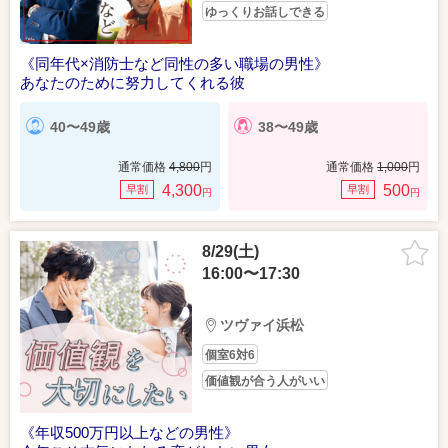
ゆっくりお話しできる
《同年代×消防士など同性の多い職場の男性》
あなたのために努力してくれる彼
40〜49歳
38〜49歳
通常価格
4,800
円
通常価格
1,000
円
4,300
500
早割
早割
円
円
8/29(土)
16:00〜17:30
ツヴァイ浜松
個室6対6
価値観が合う人がいい
《年収500万円以上などの男性》