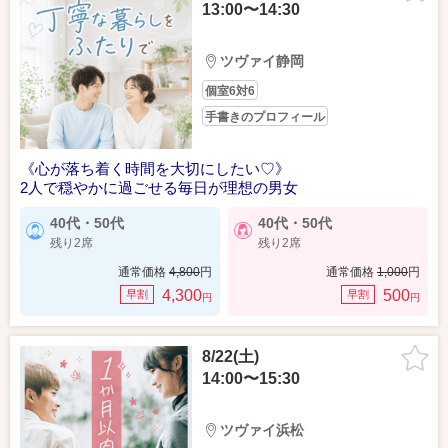
13:00〜14:30
ツヴァイ静岡
個室6対6
手書きのプロフィール
《心が落ち着く時間を大切にしたい♡》
2人で穏やかに過ごせる毎日が理想の男女
40代・50代
40代・50代
残り2席
残り2席
通常価格
4,800
円
通常価格
1,000
円
4,300
500
早割
早割
円
円
8/22(土)
14:00〜15:30
ツヴァイ浜松