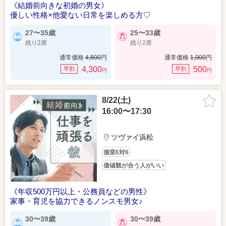
《結婚前向きな初婚の男女》
優しい性格×他愛ない日常を楽しめる方♡
27〜35歳
25〜33歳
残り2席
残り2席
通常価格
4,800
円
通常価格
1,000
円
4,300
500
早割
早割
円
円
8/22(土)
16:00〜17:30
ツヴァイ浜松
個室6対6
価値観が合う人がいい
《年収500万円以上・公務員などの男性》
家事・育児を協力できるノンスモ男女♪
30〜39歳
30〜39歳