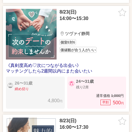
8/23(日)
14:00〜15:30
ツヴァイ静岡
個室6対6
価値観が合う人がいい
《真剣度高め♡次につながる出会い》
マッチングしたら2週間以内にまた会いたい
24〜31歳
26〜31歳
残り2席
締め切り
通常価格
1,000
円
4,800
円
500
早割
円
8/23(日)
16:00〜17:30