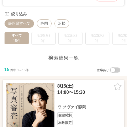
絞り込み
静岡県すべて
静岡
浜松
すべて
8/10(月)
8/11(火)
8/12(水)
8/13(
15件
0件
0件
0件
0件
検索結果一覧
15
件中 1～15件
空席あり
8/15(土)
14:00〜15:30
ツヴァイ静岡
個室6対6
本数限定