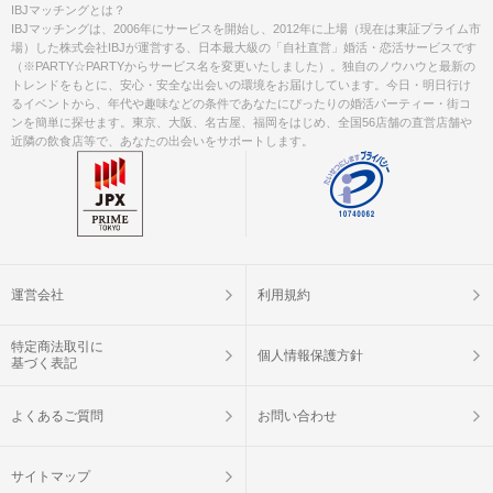
IBJマッチングとは？
IBJマッチングは、2006年にサービスを開始し、2012年に上場（現在は東証プライム市
場）した株式会社IBJが運営する、日本最大級の「自社直営」婚活・恋活サービスです
（※PARTY☆PARTYからサービス名を変更いたしました）。独自のノウハウと最新の
トレンドをもとに、安心・安全な出会いの環境をお届けしています。今日・明日行け
るイベントから、年代や趣味などの条件であなたにぴったりの婚活パーティー・街コ
ンを簡単に探せます。東京、大阪、名古屋、福岡をはじめ、全国56店舗の直営店舗や
近隣の飲食店等で、あなたの出会いをサポートします。
運営会社
利用規約
特定商法取引に
個人情報保護方針
基づく表記
よくあるご質問
お問い合わせ
サイトマップ