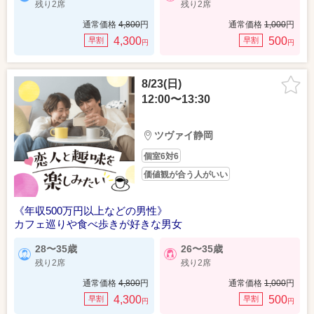
残り2席
残り2席
通常価格
4,800
円
通常価格
1,000
円
4,300
500
早割
早割
円
円
8/23(日)
12:00〜13:30
ツヴァイ静岡
個室6対6
価値観が合う人がいい
《年収500万円以上などの男性》
カフェ巡りや食べ歩きが好きな男女
28〜35歳
26〜35歳
残り2席
残り2席
通常価格
4,800
円
通常価格
1,000
円
4,300
500
早割
早割
円
円