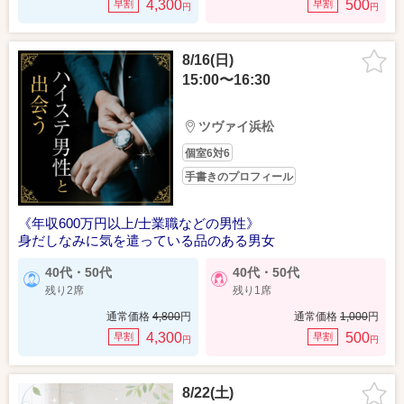
4,300
500
早割
早割
円
円
8/16(日)
15:00〜16:30
ツヴァイ浜松
個室6対6
手書きのプロフィール
《年収600万円以上/士業職などの男性》
身だしなみに気を遣っている品のある男女
40代・50代
40代・50代
残り2席
残り1席
通常価格
4,800
円
通常価格
1,000
円
4,300
500
早割
早割
円
円
8/22(土)