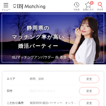
0
りれき
お気に入り
さがす
メニュー
静岡県の
マッチング率が高い
婚活パーティー
静岡、浜松
エリア
変更
指定されていません
日付
変更
個室8対8 婚活パーティー、オンラインマッチング
こだわり条件
変更