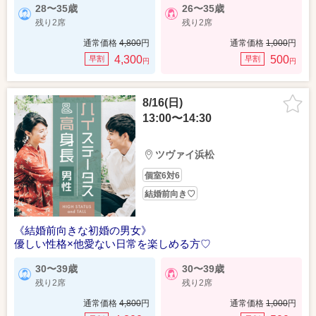
28〜35歳
26〜35歳
残り2席
残り2席
通常価格
4,800
円
通常価格
1,000
円
4,300
500
早割
早割
円
円
8/16(日)
13:00〜14:30
ツヴァイ浜松
個室6対6
結婚前向き♡
《結婚前向きな初婚の男女》
優しい性格×他愛ない日常を楽しめる方♡
30〜39歳
30〜39歳
残り2席
残り2席
通常価格
4,800
円
通常価格
1,000
円