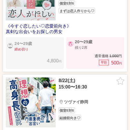
個室6対6
まずは恋人作りから♡
《今すぐ恋したい♡恋愛前向き》
真剣な出会いをお探しの男女
20〜29歳
24〜29歳
残り2席
締め切り
通常価格
1,000
円
4,800
円
500
早割
円
8/22(土)
15:00〜16:30
ツヴァイ静岡
個室6対6
結婚前向き♡