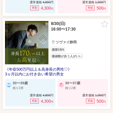
通常価格
4,800
円
通常価格
1,000
円
4,300
500
早割
早割
円
円
8/30(日)
16:00〜17:30
ツヴァイ静岡
個室6対6
価値観が合う人がいい
《年収500万円以上＆高身長の男性♡》
3ヵ月以内にお付き合い希望の男女
30〜39歳
30〜37歳
残り2席
残り2席
通常価格
4,800
円
通常価格
1,000
円
4,300
500
早割
早割
円
円