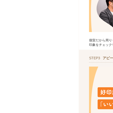
個室だから周り
印象をチェック
STEP3
アピ