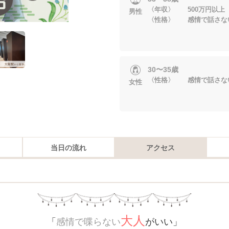
〈年収〉 500万円以上
男性
〈性格〉 感情で話さな
30〜35歳
〈性格〉 感情で話さな
女性
当日の流れ
アクセス
大人
「
感情で喋らない
がいい」