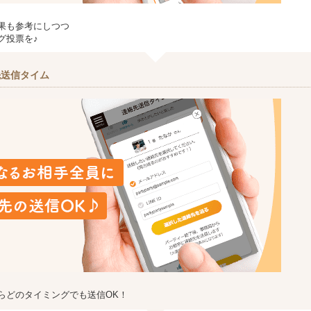
果も参考にしつつ
グ投票を♪
先送信タイム
らどのタイミングでも送信OK！