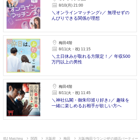
8/10(月) 21:00
＼オンラインマッチング♪／ 無理せずの
んびりできる関係が理想
梅田4階
8/11(火・祝) 11:15
＼土日休みが取れる方限定！／ 年収500
万円以上の男性
梅田4階
8/11(火・祝) 11:45
＼神社仏閣・御朱印巡り好き♪／ 趣味を
一緒に楽しめるお相手が欲しい方へ
IBJ Matching
関西
大阪府
梅田
大阪/梅田ラウンジ4Fの婚活パーティー