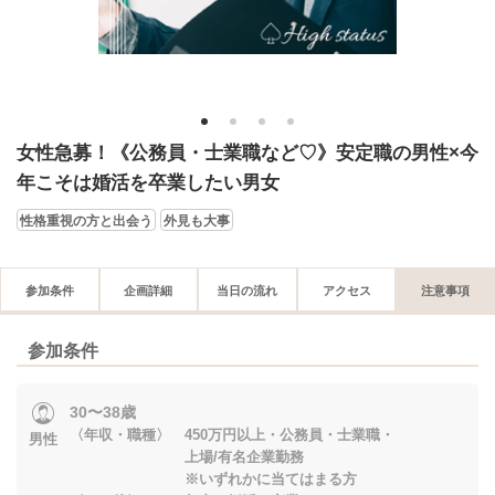
1
2
3
4
女性急募！《公務員・士業職など♡》安定職の男性×今
年こそは婚活を卒業したい男女
性格重視の方と出会う
外見も大事
参加条件
企画詳細
当日の流れ
アクセス
注意事項
参加条件
30〜38歳
〈年収・職種〉 450万円以上・公務員・士業職・
男性
上場/有名企業勤務
※いずれかに当てはまる方