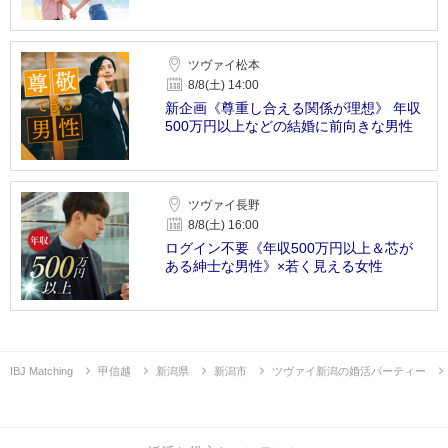
ツヴァイ松本
8/8(土) 14:00
新企画《尊重し合える関係が理想》 年収
500万円以上などの結婚に前向きな男性
ツヴァイ長野
8/8(土) 16:00
ログイン不要《年収500万円以上＆芯が
ある紳士な男性》×若く見える女性
IBJ Matching
甲信越
新潟県
新潟市
ツヴァイ新潟の婚活パーティー