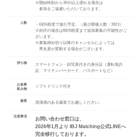
※開始時刻から30分以上遅れる場合は
参加をご遠慮いただいております。
人数
・6対6程度で進行予定。（最少開催人数：3対3）
※好評の場合は8対8程度まで追加募集の可能性がご
ざいます。
※募集締め切り以降のキャンセルによっては
男女差が変動する場合がございます。
持ち物
スマートフォン・顔写真付きの身分証（運転免許
証、マイナンバーカード、パスポートなど）
お食事
ソフトドリンク付き
飲み物
服装
清潔感のある服装でお越しください。
注意事項
お問い合わせ窓口は、
2026年1月より IBJ Matching公式LINEへ
完全移行しております。