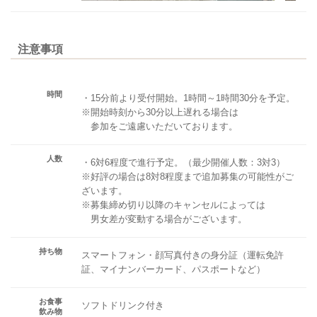
注意事項
時間
・15分前より受付開始。1時間～1時間30分を予定。
※開始時刻から30分以上遅れる場合は
参加をご遠慮いただいております。
人数
・6対6程度で進行予定。（最少開催人数：3対3）
※好評の場合は8対8程度まで追加募集の可能性がご
ざいます。
※募集締め切り以降のキャンセルによっては
男女差が変動する場合がございます。
持ち物
スマートフォン・顔写真付きの身分証（運転免許
証、マイナンバーカード、パスポートなど）
お食事
ソフトドリンク付き
飲み物