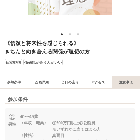
1
2
3
《信頼と将来性を感じられる》
きちんと向き合える関係が理想の方
個室6対6
価値観が合う人がいい
参加条件
企画詳細
当日の流れ
アクセス
注意事項
参加条件
40〜49歳
〈年収・職業〉 ①500万円以上②公務員
男性
※いずれかに当てはまる方
〈性格〉 真面目