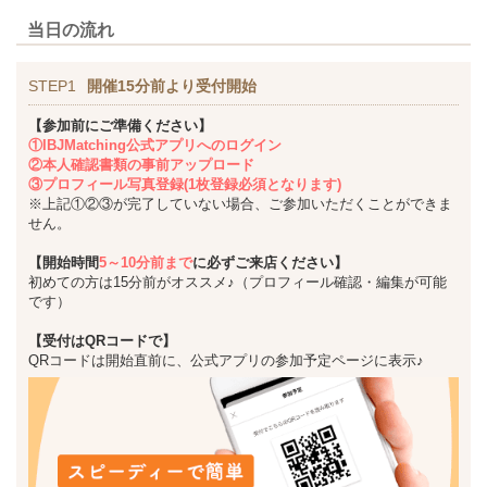
当日の流れ
STEP1
開催15分前より受付開始
【参加前にご準備ください】
①IBJMatching公式アプリへのログイン
②本人確認書類の事前アップロード
③プロフィール写真登録(1枚登録必須となります)
※上記①②③が完了していない場合、ご参加いただくことができま
せん。
【開始時間
5～10分前まで
に必ずご来店ください】
初めての方は15分前がオススメ♪（プロフィール確認・編集が可能
です）
【受付はQRコードで】
QRコードは開始直前に、公式アプリの参加予定ページに表示♪