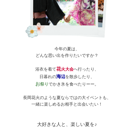
今年の夏は、
どんな思い出を作りたいですか？
花
浴衣を着て
火大会
へ行ったり、
海
日暮れの
辺
を散歩したり、
お
祭り
でかき氷を食べたりーー。
長岡花火のような夏ならではの大イベントも、
一緒に楽しめるお相手と出会いたい！
大好きな人と、楽しい夏を♪