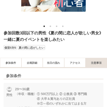
1
2
3
4
参加回数3回以下の男性《夏の間に恋人が欲しい男女》
一緒に夏のイベントを楽しみたい
個室6対6
夏の間に恋がしたい
参加条件
企画詳細
当日の流れ
アクセス
注意事項
参加条件
29〜36歳
〈年収・職種〉① 500万円以上 ② 公務員 ③ 専門職
男性
④ 大卒＆賞与ありの正社員
※①～④のいずれかに当てはまる方