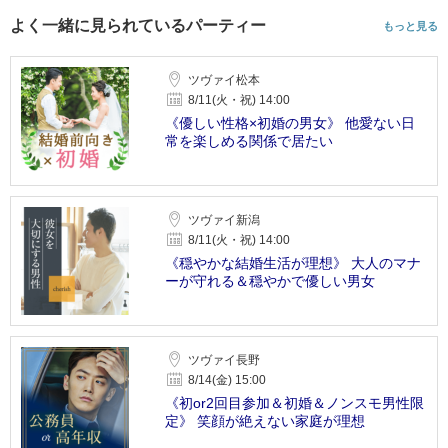
よく一緒に見られているパーティー
もっと見る
ツヴァイ松本
8/11(火・祝) 14:00
《優しい性格×初婚の男女》 他愛ない日
常を楽しめる関係で居たい
ツヴァイ新潟
8/11(火・祝) 14:00
《穏やかな結婚生活が理想》 大人のマナ
ーが守れる＆穏やかで優しい男女
ツヴァイ長野
8/14(金) 15:00
《初or2回目参加＆初婚＆ノンスモ男性限
定》 笑顔が絶えない家庭が理想