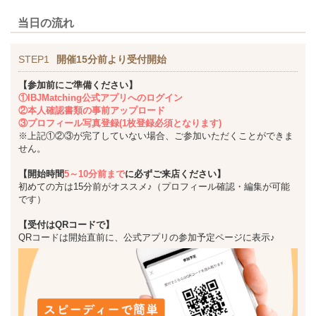
当日の流れ
STEP1
開催15分前より受付開始
【参加前にご準備ください】
①IBJMatching公式アプリへのログイン
②本人確認書類の事前アップロード
③プロフィール写真登録(1枚登録必須となります)
※上記①②③が完了していない場合、ご参加いただくことができま
せん。
【開始時間
5～10分前まで
に必ずご来店ください】
初めての方は15分前がオススメ♪（プロフィール確認・編集が可能
です）
【受付はQRコードで】
QRコードは開始直前に、公式アプリの参加予定ページに表示♪