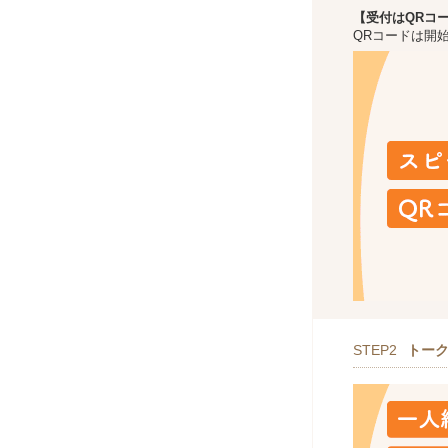
【受付はQRコ
QRコードは開
STEP2
トー