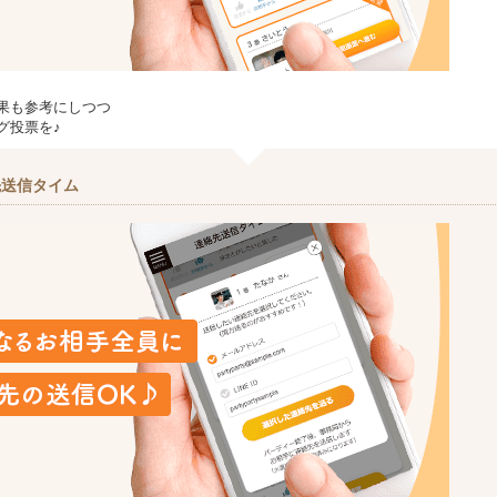
果も参考にしつつ
グ投票を♪
先送信タイム