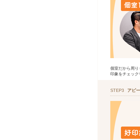
個室だから周り
印象をチェック
STEP3
アピ