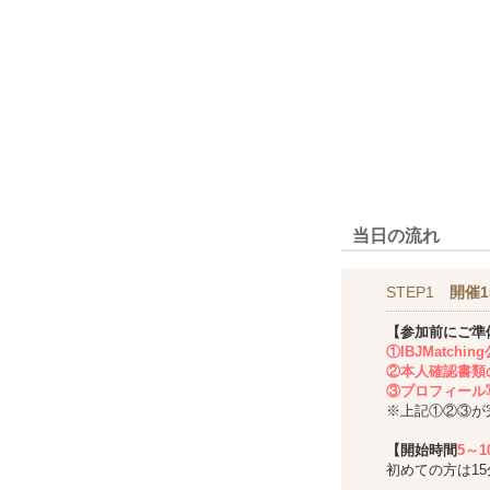
当日の流れ
STEP1
開催1
【参加前にご準
①IBJMatch
②本人確認書類
③プロフィール
※上記①②③が
【開始時間
5～
初めての方は1