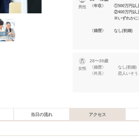
〈年収〉 ①500万円以
男性
②400万円以上＆身
※いずれかに当て
〈婚歴〉 なし(初婚)
28〜39歳
〈婚歴〉 なし(初婚)
女性
〈外見〉 恋人いそうと
当日の流れ
アクセス