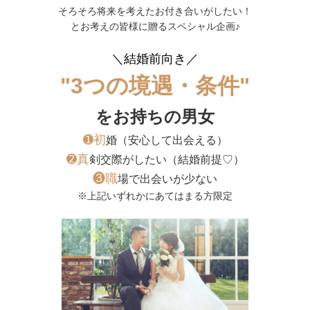
そろそろ将来を考えたお付き合いがしたい！
とお考えの皆様に贈るスペシャル企画♪
＼結婚前向き／
"3つの境遇・条件"
をお持ちの男女
➊初
婚（安心して出会える）
➋真
剣交際がしたい（結婚前提♡）
❸職
場で出会いが少ない
※上記いずれかにあてはまる方限定