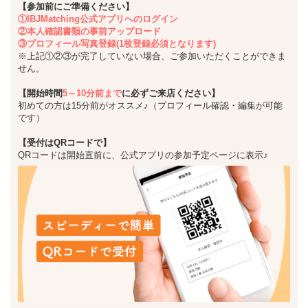
【参加前にご準備ください】
①IBJMatching公式アプリへのログイン
②本人確認書類の事前アップロード
③プロフィール写真登録(1枚登録必須となります)
※上記①②③が完了していない場合、ご参加いただくことができま
せん。
【開始時間
5～10分前まで
に必ずご来店ください】
初めての方は15分前がオススメ♪（プロフィール確認・編集が可能
です）
【受付はQRコードで】
QRコードは開始直前に、公式アプリの参加予定ページに表示♪