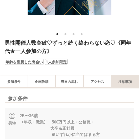
1
2
3
4
男性開催人数突破♡ずっと続く終わらない恋♡《同年
代★一人参加の方》
年齢を重視した出会い
1人参加限定
参加条件
企画詳細
当日の流れ
アクセス
注意事項
参加条件
25〜36歳
〈年収・職業〉 500万円以上・公務員・
男性
大卒＆正社員
※いずれかに当てはまる方