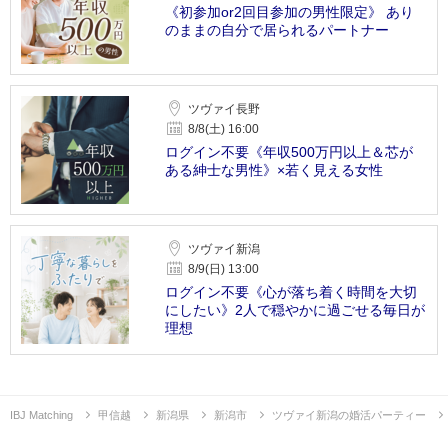
《初参加or2回目参加の男性限定》 あり
のままの自分で居られるパートナー
ツヴァイ長野
8/8(土) 16:00
ログイン不要《年収500万円以上＆芯が
ある紳士な男性》×若く見える女性
ツヴァイ新潟
8/9(日) 13:00
ログイン不要《心が落ち着く時間を大切
にしたい》2人で穏やかに過ごせる毎日が
理想
IBJ Matching
甲信越
新潟県
新潟市
ツヴァイ新潟の婚活パーティー