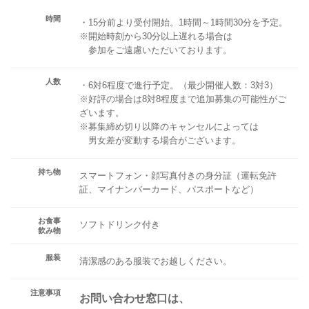
時間
・15分前より受付開始。1時間～1時間30分を予定。
※開始時刻から30分以上遅れる場合は
参加をご遠慮いただいております。
人数
・6対6程度で進行予定。（最少開催人数：3対3）
※好評の場合は8対8程度まで追加募集の可能性がご
ざいます。
※募集締め切り以降のキャンセルによっては
男女差が変動する場合がございます。
持ち物
スマートフォン・顔写真付きの身分証（運転免許
証、マイナンバーカード、パスポートなど）
お食事
ソフトドリンク付き
飲み物
服装
清潔感のある服装でお越しください。
注意事項
お問い合わせ窓口は、