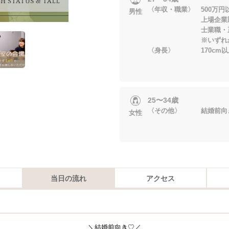
〈年収・職業〉 500万円
男性
上場企業勤務・
士業職・正
※いずれかに当
〈身長〉 170cm以
25〜34歳
〈その他〉 結婚前向
女性
当日の流れ
アクセス
＼結婚前向き♡／