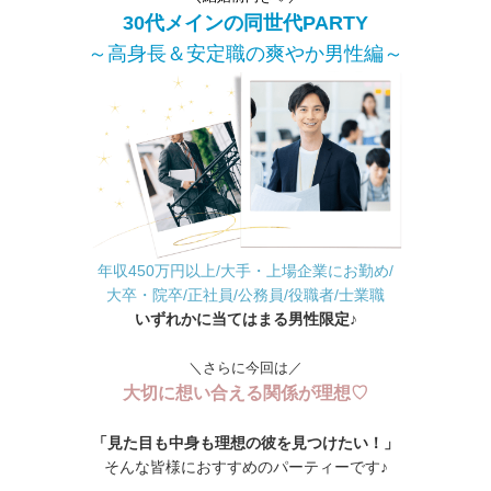
30代メインの同世代PARTY
～高身長＆安定職の爽やか男性編～
年収450万円以上/大手・上場企業にお勤め/
大卒・院卒/正社員/公務員/役職者/士業職
いずれかに当てはまる男性限定♪
＼さらに今回は／
大切に想い合える関係が理想♡
「見た目も中身も理想の彼を見つけたい！」
そんな皆様におすすめのパーティーです♪