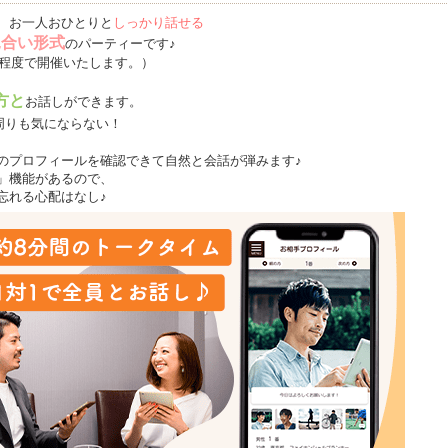
、お一人おひとりと
しっかり話せる
見合い形式
のパーティーです♪
名程度で開催いたします。）
方と
お話しができます。
周りも気にならない！
のプロフィールを確認できて自然と会話が弾みます♪
」機能があるので、
忘れる心配はなし♪