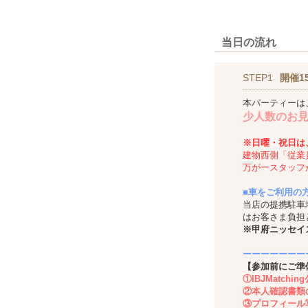
当日の流れ
STEP1
開催1
本パーティーは
少人数のお
※日曜・祝日は
建物西側「従業
万が一スタッフ
■車をご利用の
当店の提携駐車
はお客さま負担
※甲府ニッセイ
ーーーーーーー
【参加前にご準
①IBJMatch
②本人確認書類
③プロフィール