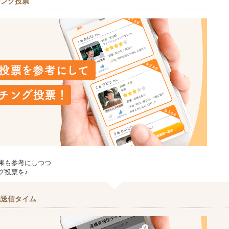
チング投票
果も参考にしつつ
グ投票を♪
先送信タイム