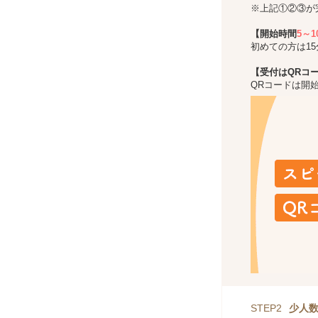
※上記①②③が
【開始時間
5～
初めての方は1
【受付はQRコ
QRコードは開
STEP2
少人