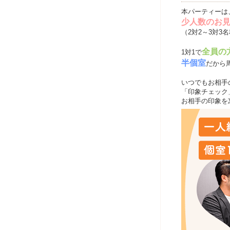
本パーティーは
少人数のお
（2対2～3対3
全員の
1対1で
半個室
だから
いつでもお相手
「印象チェック
お相手の印象を