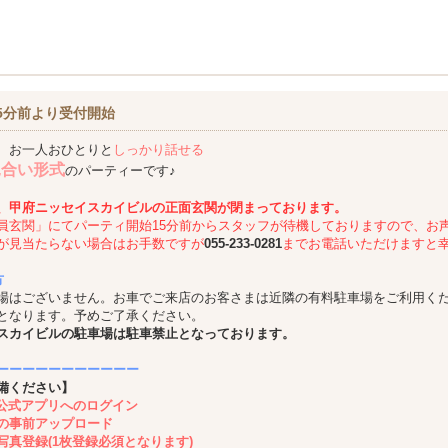
5分前より受付開始
、お一人おひとりと
しっかり話せる
見合い形式
のパーティーです♪
、甲府ニッセイスカイビルの正面玄関が閉まっております。
員玄関」にてパーティ開始15分前からスタッフが待機しておりますので、お
が見当たらない場合はお手数ですが
055-233-0281
までお電話いただけますと
方
場はございません。お車でご来店のお客さまは近隣の有料駐車場をご利用く
となります。予めご了承ください。
スカイビルの駐車場は駐車禁止となっております。
ーーーーーーーーーーー
備ください】
ing公式アプリへのログイン
の事前アップロード
写真登録(1枚登録必須となります)