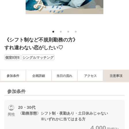
1
2
3
4
《シフト制など不規則勤務の方》
すれ違わない恋がしたい♡
個室8対8
シングルマッチング
参加条件
企画詳細
当日の流れ
アクセス
注意事項
参加条件
20・30代
〈勤務形態〉シフト制・夜勤あり・土日休みじゃない
男性
※いずれかに当てはまる方
4,000
円(税込)