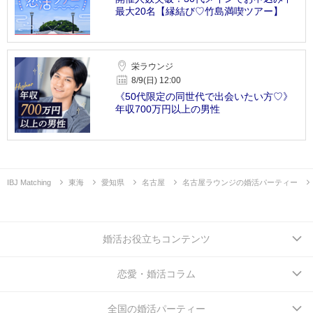
最大20名【縁結び♡竹島満喫ツアー】
栄ラウンジ
8/9(日) 12:00
《50代限定の同世代で出会いたい方♡》
年収700万円以上の男性
IBJ Matching
東海
愛知県
名古屋
名古屋ラウンジの婚活パーティー
婚活お役立ちコンテンツ
恋愛・婚活コラム
全国の婚活パーティー