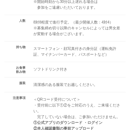
※開始時刻から30分以上遅れる場合は
参加をご遠慮いただいております。
人数
8対8程度で進行予定。（最少開催人数：4対4）
※募集締め切り以降のキャンセルによっては男女差
が変動する場合がございます。
持ち物
スマートフォン・顔写真付きの身分証（運転免許
証、マイナンバーカード、パスポートなど）
お食事
ソフトドリンク付き
飲み物
服装
清潔感のある服装でお越しください。
注意事項
＜QRコード受付について＞
・受付前に以下①②をご対応のうえ、ご来場くださ
い。
完了していない場合は、ご参加いただけません。
①公式アプリのダウンロード ・ログイン
②本人確認書類の事前アップロード