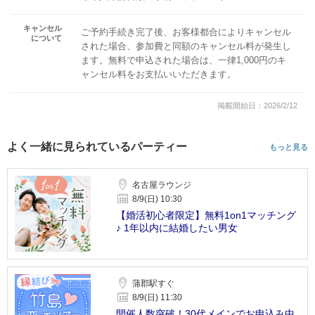
キャンセル
ご予約手続き完了後、お客様都合によりキャンセル
について
された場合、参加費と同額のキャンセル料が発生し
ます。無料で申込された場合は、一律1,000円のキ
ャンセル料をお支払いいただきます。
掲載開始日：2026/2/12
よく一緒に見られているパーティー
もっと見る
名古屋ラウンジ
8/9(日) 10:30
【婚活初心者限定】無料1on1マッチング
♪ 1年以内に結婚したい男女
蒲郡駅すぐ
8/9(日) 11:30
開催人数突破！30代メインでお申込み中