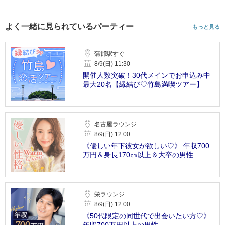
よく一緒に見られているパーティー
もっと見る
蒲郡駅すぐ
8/9(日) 11:30
開催人数突破！30代メインでお申込み中
最大20名【縁結び♡竹島満喫ツアー】
名古屋ラウンジ
8/9(日) 12:00
《優しい年下彼女が欲しい♡》 年収700
万円＆身長170㎝以上＆大卒の男性
栄ラウンジ
8/9(日) 12:00
《50代限定の同世代で出会いたい方♡》
年収700万円以上の男性