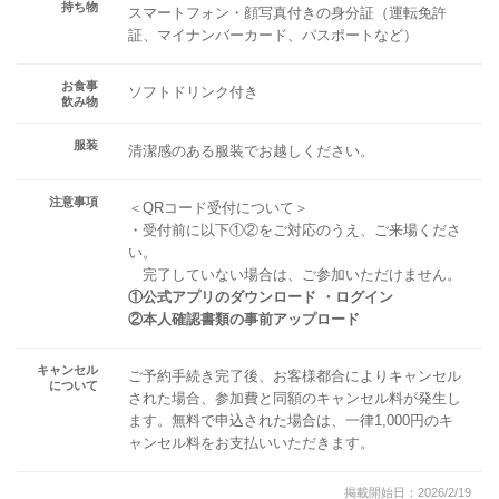
持ち物
スマートフォン・顔写真付きの身分証（運転免許
証、マイナンバーカード、パスポートなど）
お食事
ソフトドリンク付き
飲み物
服装
清潔感のある服装でお越しください。
注意事項
＜QRコード受付について＞
・受付前に以下①②をご対応のうえ、ご来場くださ
い。
完了していない場合は、ご参加いただけません。
①公式アプリのダウンロード ・ログイン
②本人確認書類の事前アップロード
キャンセル
ご予約手続き完了後、お客様都合によりキャンセル
について
された場合、参加費と同額のキャンセル料が発生し
ます。無料で申込された場合は、一律1,000円のキ
ャンセル料をお支払いいただきます。
掲載開始日：2026/2/19