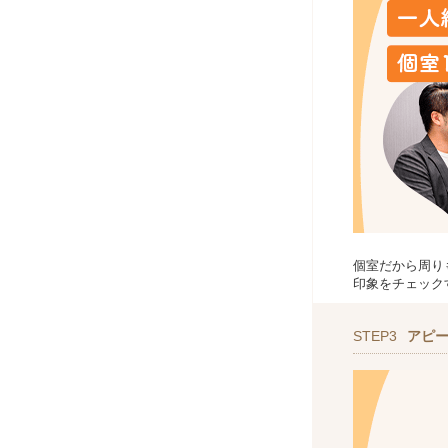
個室だから周り
印象をチェック
STEP3
アピ