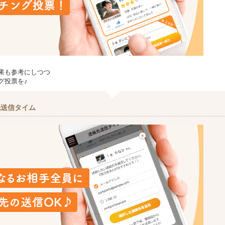
果も参考にしつつ
グ投票を♪
先送信タイム