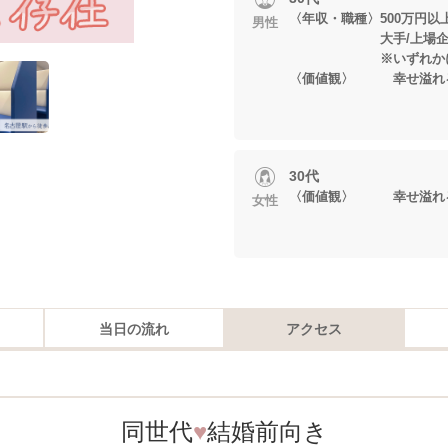
〈年収・職種〉500万円以
男性
大手/上場企
※いずれかに当
〈価値観〉 幸せ溢れる
30代
〈価値観〉 幸せ溢れる
女性
当日の流れ
アクセス
同世代
♥
結婚前向き