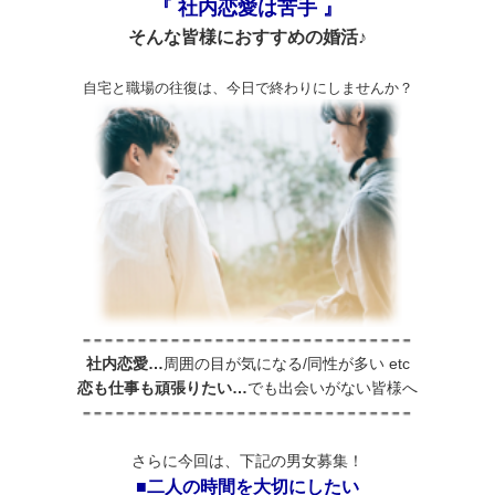
『 社内恋愛は苦手 』
そんな皆様におすすめの婚活♪
自宅と職場の往復は、今日で終わりにしませんか？
社内恋愛…
周囲の目が気になる/同性が多い etc
恋も仕事も頑張りたい…
でも出会いがない皆様へ
さらに今回は、下記の男女募集！
■二人の時間を大切にしたい