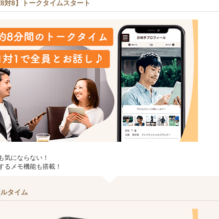
8対8】トークタイムスタート
も気にならない！
するメモ機能も搭載！
ールタイム