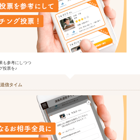
果も参考にしつつ
グ投票を♪
先送信タイム