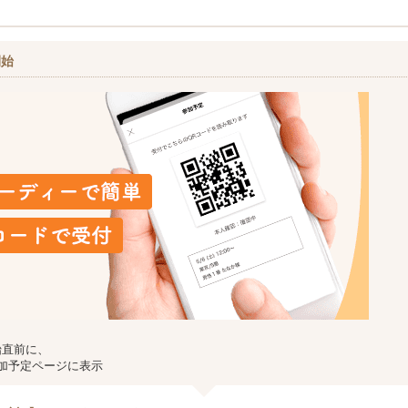
開始
始直前に、
加予定ページに表示