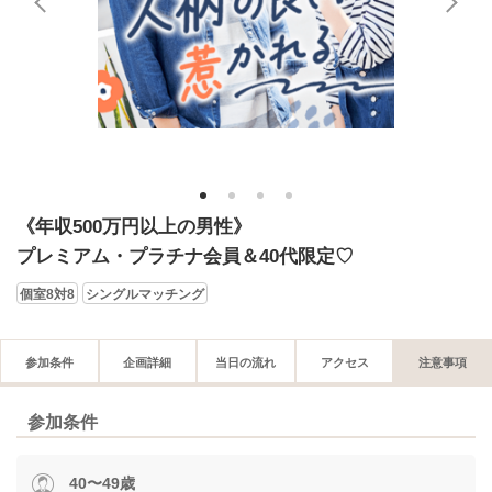
1
2
3
4
《年収500万円以上の男性》
プレミアム・プラチナ会員＆40代限定♡
個室8対8
シングルマッチング
参加条件
企画詳細
当日の流れ
アクセス
注意事項
参加条件
40〜49歳