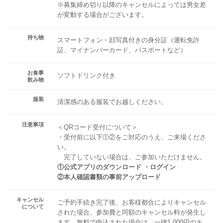
※募集締め切り以降のキャンセルによっては男女差
が変動する場合がございます。
持ち物
スマートフォン・顔写真付きの身分証（運転免許
証、マイナンバーカード、パスポートなど）
お食事
ソフトドリンク付き
飲み物
服装
清潔感のある服装でお越しください。
注意事項
＜QRコード受付について＞
・受付前に以下①②をご対応のうえ、ご来場くださ
い。
完了していない場合は、ご参加いただけません。
①公式アプリのダウンロード ・ログイン
②本人確認書類の事前アップロード
キャンセル
ご予約手続き完了後、お客様都合によりキャンセル
について
された場合、参加費と同額のキャンセル料が発生し
ます。無料で申込された場合は、一律1,000円のキ