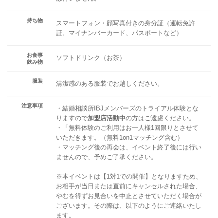
持ち物
スマートフォン・顔写真付きの身分証（運転免許
証、マイナンバーカード、パスポートなど）
お食事
ソフトドリンク（お茶）
飲み物
服装
清潔感のある服装でお越しください。
注意事項
・結婚相談所IBJメンバーズのトライアル体験とな
りますので
加盟店活動中
の方はご遠慮ください。
・「無料体験のご利用はお一人様1回限りとさせて
いただきます。（無料1on1マッチング含む）
・マッチング後の再会は、イベント終了後には行い
ませんので、予めご了承ください。
※本イベントは【1対1での開催】となりますため、
お相手が当日または直前にキャンセルされた場合、
やむを得ずお見合いを中止とさせていただく場合が
ございます。その際は、以下のようにご連絡いたし
ます。