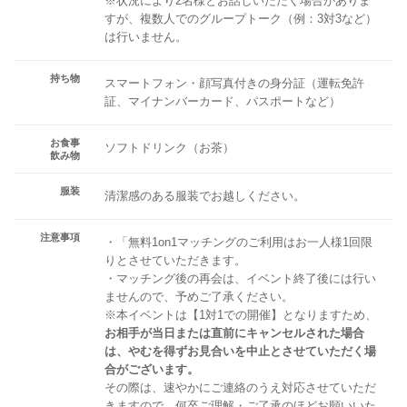
※状況により2名様とお話しいただく場合がありま
すが、複数人でのグループトーク（例：3対3など）
は行いません。
持ち物
スマートフォン・顔写真付きの身分証（運転免許
証、マイナンバーカード、パスポートなど）
お食事
ソフトドリンク（お茶）
飲み物
服装
清潔感のある服装でお越しください。
注意事項
・「無料1on1マッチングのご利用はお一人様1回限
りとさせていただきます。
・マッチング後の再会は、イベント終了後には行い
ませんので、予めご了承ください。
※本イベントは【1対1での開催】となりますため、
お相手が当日または直前にキャンセルされた場合
は、やむを得ずお見合いを中止とさせていただく場
合がございます。
その際は、速やかにご連絡のうえ対応させていただ
きますので、何卒ご理解・ご了承のほどお願いいた