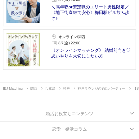
＼高年収or安定職のエリート男性限定／
《地下街直結で安心》梅田駅ビル飲み歩
き♪
オンライン/関西
8/7(金) 22:00
《オンラインマッチング》 結婚前向き♡
思いやりを大切にしたい方
IBJ Matching
関西
兵庫県
神戸
神戸ラウンジの婚活パーティー
【
婚活お役立ちコンテンツ
恋愛・婚活コラム