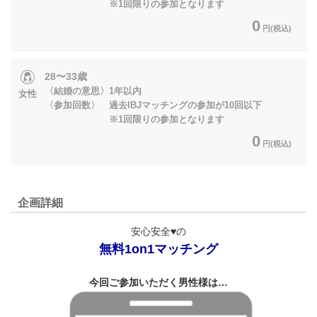
※1回限りの参加となります
0
円(税込)
28〜33歳
〈結婚の意思〉1年以内
女性
〈参加回数〉 過去IBJマッチングの参加が10回以下
※1回限りの参加となります
0
円(税込)
企画詳細
安心安全♥の
無料1on1マッチング
今回ご参加いただく男性様は…