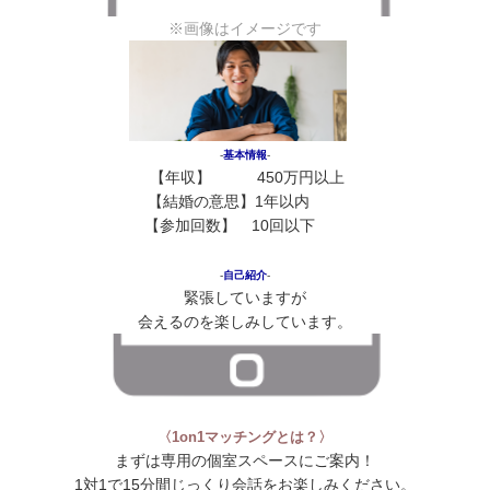
※画像はイメージです
‐
基本情報
‐
【年収】 450万円以上
【結婚の意思】
1年以内
花
【参加回数】 10回以下
花
花
‐
自己紹介
‐
緊張していますが
会えるのを楽しみしています。
〈1on1マッチングとは？〉
まずは専用の個室スペースにご案内！
1対1で15分間じっくり会話をお楽しみください。