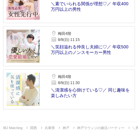
＼素でいられる関係が理想♡／ 年収400
万円以上の男性
梅田4階
8/9(日) 11:15
＼笑顔溢れる仲良し夫婦に♡／ 年収500
万円以上のノンスモーカー男性
梅田4階
8/9(日) 11:30
＼清潔感を心掛けている♡／ 同じ趣味を
楽しみたい方
IBJ Matching
関西
兵庫県
神戸
神戸ラウンジの婚活パーティー
＼