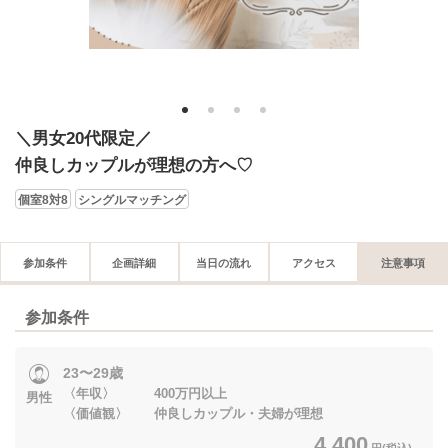
1
2
3
4
＼男女20代限定／
仲良しカップルが理想の方へ♡
個室8対8
シングルマッチング
参加条件
企画詳細
当日の流れ
アクセス
注意事項
参加条件
23〜29歳
〈年収〉 400万円以上
男性
〈価値観〉 仲良しカップル・夫婦が理想
4,400
円(税込)