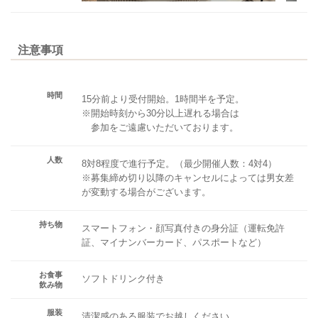
注意事項
時間
15分前より受付開始。1時間半を予定。
※開始時刻から30分以上遅れる場合は
参加をご遠慮いただいております。
人数
8対8程度で進行予定。（最少開催人数：4対4）
※募集締め切り以降のキャンセルによっては男女差
が変動する場合がございます。
持ち物
スマートフォン・顔写真付きの身分証（運転免許
証、マイナンバーカード、パスポートなど）
お食事
ソフトドリンク付き
飲み物
服装
清潔感のある服装でお越しください。