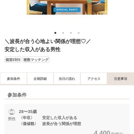
1
2
3
4
＼波長が合う心地よい関係が理想♡／
安定した収入がある男性
個室8対8
複数マッチング
参加条件
企画詳細
当日の流れ
アクセス
注意事項
参加条件
28〜35歳
〈年収〉 安定した収入がある
男性
〈価値観〉 波長が合う関係が理想
4,400
円(税込)