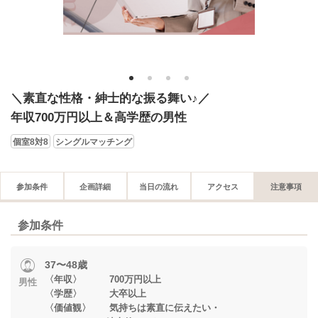
1
2
3
4
＼素直な性格・紳士的な振る舞い♪／
年収700万円以上＆高学歴の男性
個室8対8
シングルマッチング
参加条件
企画詳細
当日の流れ
アクセス
注意事項
参加条件
37〜48歳
〈年収〉 700万円以上
男性
〈学歴〉 大卒以上
〈価値観〉 気持ちは素直に伝えたい・