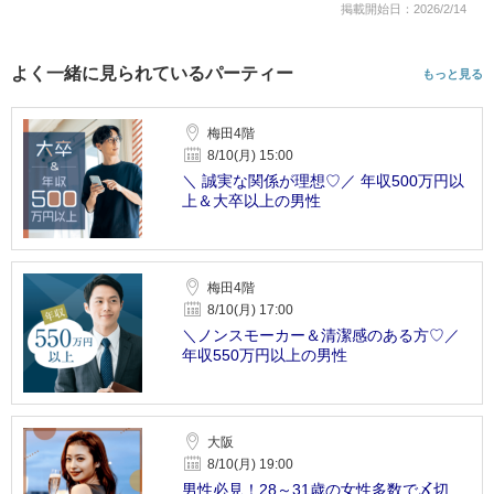
掲載開始日：2026/2/14
よく一緒に見られているパーティー
もっと見る
梅田4階
8/10(月) 15:00
＼ 誠実な関係が理想♡／ 年収500万円以
上＆大卒以上の男性
梅田4階
8/10(月) 17:00
＼ノンスモーカー＆清潔感のある方♡／
年収550万円以上の男性
大阪
8/10(月) 19:00
男性必見！28～31歳の女性多数で〆切