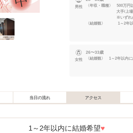
〈年収・職種〉 500万
男性
大手/上場/企
※いずれかに当
〈結婚観〉 1～2年以
26〜33歳
〈結婚観〉 1～2年以内
女性
当日の流れ
アクセス
1～2年
以内に
結婚希望
♥