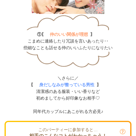
①〖
仲のいい関係が理想
〗
こまめに連絡したり冗談を言いあったり･･
些細なことも話せる仲のいいふたりになりたい
＼さらに／
〖
身だしなみが整っている男性
〗
清潔感のある服装・いい香りなど
初めましてから好印象なお相手♡
同年代カップルにあこがれる方必見♪
このパーティーに参加すると…
相手のこんなコトがわかっちゃう！