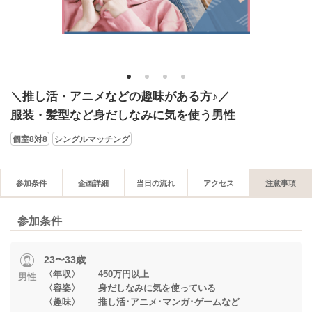
1
2
3
4
＼推し活・アニメなどの趣味がある方♪／
服装・髪型など身だしなみに気を使う男性
個室8対8
シングルマッチング
参加条件
企画詳細
当日の流れ
アクセス
注意事項
参加条件
23〜33歳
〈年収〉 450万円以上
男性
〈容姿〉 身だしなみに気を使っている
〈趣味〉 推し活･アニメ･マンガ･ゲームなど