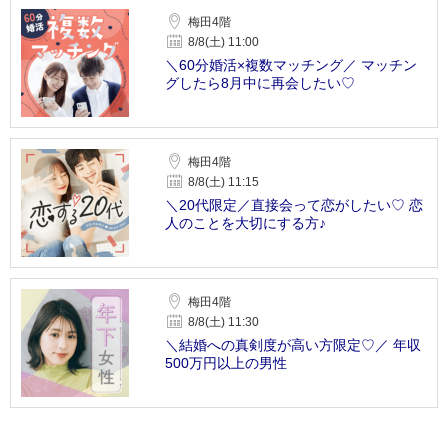
梅田4階
8/8(土) 11:00
＼60分婚活×複数マッチング／ マッチン
グしたら8月中に再会したい♡
梅田4階
8/8(土) 11:15
＼20代限定／直接会って恋がしたい♡ 恋
人のことを大切にする方♪
梅田4階
8/8(土) 11:30
＼結婚への真剣度が高い方限定♡／ 年収
500万円以上の男性