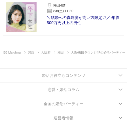
梅田4階
8/8(土) 11:30
＼結婚への真剣度が高い方限定♡／ 年収
500万円以上の男性
IBJ Matching
関西
大阪府
梅田
大阪/梅田ラウンジ4Fの婚活パーティー
婚活お役立ちコンテンツ
恋愛・婚活コラム
全国の婚活パーティー
運営者情報