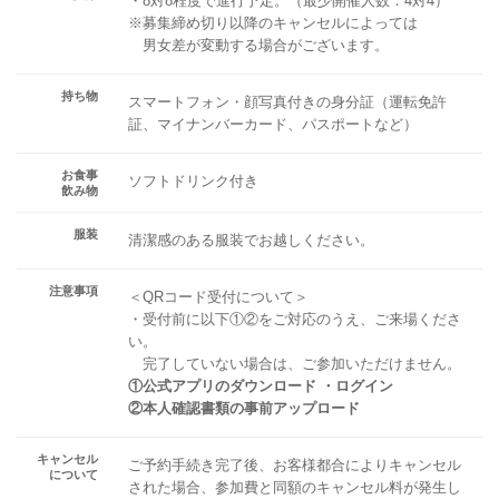
・8対8程度で進行予定。（最少開催人数：4対4）
※募集締め切り以降のキャンセルによっては
男女差が変動する場合がございます。
持ち物
スマートフォン・顔写真付きの身分証（運転免許
証、マイナンバーカード、パスポートなど）
お食事
ソフトドリンク付き
飲み物
服装
清潔感のある服装でお越しください。
注意事項
＜QRコード受付について＞
・受付前に以下①②をご対応のうえ、ご来場くださ
い。
完了していない場合は、ご参加いただけません。
①公式アプリのダウンロード ・ログイン
②本人確認書類の事前アップロード
キャンセル
ご予約手続き完了後、お客様都合によりキャンセル
について
された場合、参加費と同額のキャンセル料が発生し