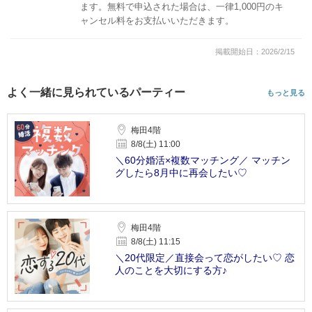
ます。無料で申込された場合は、一律1,000円のキ
ャンセル料をお支払いいただきます。
掲載開始日：2026/2/15
よく一緒に見られているパーティー
もっと見る
梅田4階
8/8(土) 11:00
＼60分婚活×複数マッチング／ マッチン
グしたら8月中に再会したい♡
梅田4階
8/8(土) 11:15
＼20代限定／直接会って恋がしたい♡ 恋
人のことを大切にする方♪