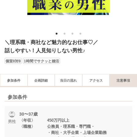
1
2
3
4
＼理系職・商社など魅力的なお仕事♡／
話しやすい！人見知りしない男性♪
個室8対8
1時間でサクッと婚活
参加条件
企画詳細
当日の流れ
アクセス
注意事項
参加条件
30〜37歳
〈年収〉 450万円以上
男性
〈職種〉 公務員・理系職・専門職・
・商社・大手企業・上場企業勤務