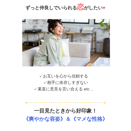
恋
ずっと仲良しでいられる
がしたい
♥
✓お互いを心から信頼する
✓相手に依存しすぎない
✓素直に意見を言い合える etc…
一目見たときから好印象！
《爽やかな容姿》＆《マメな性格》