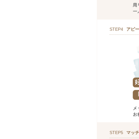
STEP4
アピ
STEP5
マッ