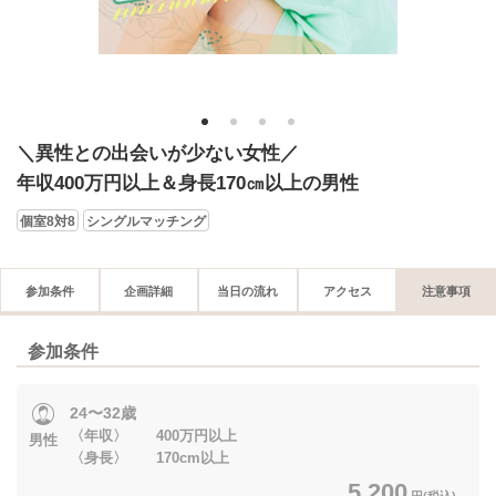
1
2
3
4
＼異性との出会いが少ない女性／
年収400万円以上＆身長170㎝以上の男性
個室8対8
シングルマッチング
参加条件
企画詳細
当日の流れ
アクセス
注意事項
参加条件
24〜32歳
〈年収〉 400万円以上
男性
〈身長〉 170cm以上
5,200
円(税込)