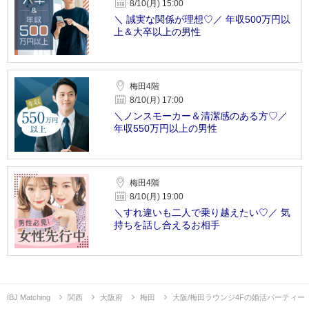
8/10(月) 15:00
＼ 誠実な関係が理想♡／ 年収500万円以
上＆大卒以上の男性
梅田4階
8/10(月) 17:00
＼ノンスモーカー＆清潔感のある方♡／
年収550万円以上の男性
梅田4階
8/10(月) 19:00
＼すれ違いも二人で乗り越えたい♡／ 気
持ちを話し合えるお相手
IBJ Matching
関西
大阪府
梅田
大阪/梅田ラウンジ4Fの婚活パーティー