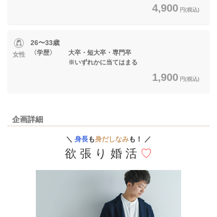
4,900
円(税込)
26〜33歳
〈学歴〉 大卒・短大卒・専門卒
女性
※いずれかに当てはまる
1,900
円(税込)
企画詳細
＼
身長
も
身だしなみ
も！ ／
欲 張 り 婚 活
♡