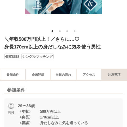
1
2
3
4
＼年収500万円以上！／さらに…♡
身長170cm以上の身だしなみに気を使う男性
個室8対8
シングルマッチング
参加条件
企画詳細
当日の流れ
アクセス
注意事項
参加条件
29〜38歳
〈年収〉 500万円以上
男性
〈身長〉 170cm以上
〈容姿〉 身だしなみに気を遣っている