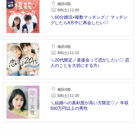
梅田4階
8/8(土) 11:00
＼60分婚活×複数マッチング／ マッチン
グしたら8月中に再会したい♡
梅田4階
8/8(土) 11:15
＼20代限定／直接会って恋がしたい♡ 恋
人のことを大切にする方♪
梅田4階
8/8(土) 11:30
＼結婚への真剣度が高い方限定♡／ 年収
500万円以上の男性