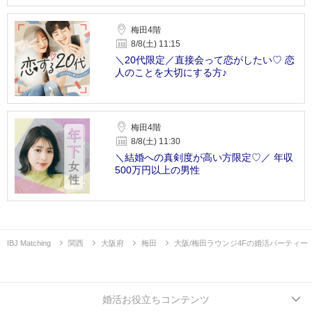
梅田4階
8/8(土) 11:15
＼20代限定／直接会って恋がしたい♡ 恋
人のことを大切にする方♪
梅田4階
8/8(土) 11:30
＼結婚への真剣度が高い方限定♡／ 年収
500万円以上の男性
IBJ Matching
関西
大阪府
梅田
大阪/梅田ラウンジ4Fの婚活パーティー
婚活お役立ちコンテンツ