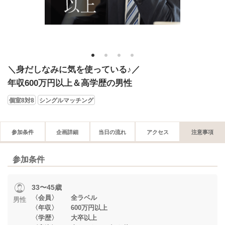
1
2
3
4
＼身だしなみに気を使っている♪／
年収600万円以上＆高学歴の男性
個室8対8
シングルマッチング
参加条件
企画詳細
当日の流れ
アクセス
注意事項
参加条件
33〜45歳
〈会員〉 全ラベル
男性
〈年収〉 600万円以上
〈学歴〉 大卒以上