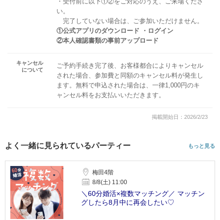
・受付前に以下①②をご対応のうえ、ご来場くださ
い。
完了していない場合は、ご参加いただけません。
①公式アプリのダウンロード ・ログイン
②本人確認書類の事前アップロード
キャンセル
ご予約手続き完了後、お客様都合によりキャンセル
について
された場合、参加費と同額のキャンセル料が発生し
ます。無料で申込された場合は、一律1,000円のキ
ャンセル料をお支払いいただきます。
掲載開始日：2026/2/23
よく一緒に見られているパーティー
もっと見る
梅田4階
8/8(土) 11:00
＼60分婚活×複数マッチング／ マッチン
グしたら8月中に再会したい♡