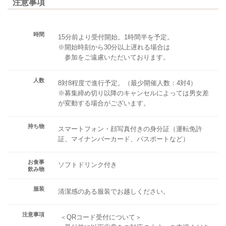
注意事項
時間
15分前より受付開始。1時間半を予定。
※開始時刻から30分以上遅れる場合は
参加をご遠慮いただいております。
人数
8対8程度で進行予定。（最少開催人数：4対4）
※募集締め切り以降のキャンセルによっては男女差
が変動する場合がございます。
持ち物
スマートフォン・顔写真付きの身分証（運転免許
証、マイナンバーカード、パスポートなど）
お食事
ソフトドリンク付き
飲み物
服装
清潔感のある服装でお越しください。
注意事項
＜QRコード受付について＞