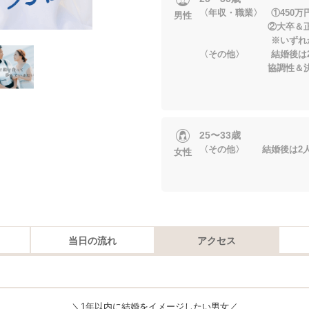
〈年収・職業〉 ①450万
男性
②大卒＆正社員
※いずれかに当
〈その他〉 結婚後は2
協調性＆決断力を
25〜33歳
〈その他〉 結婚後は2
女性
当日の流れ
アクセス
＼1年以内に結婚をイメージしたい男女／