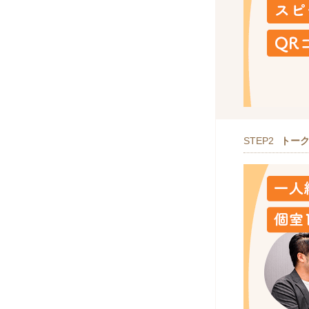
STEP2
トー