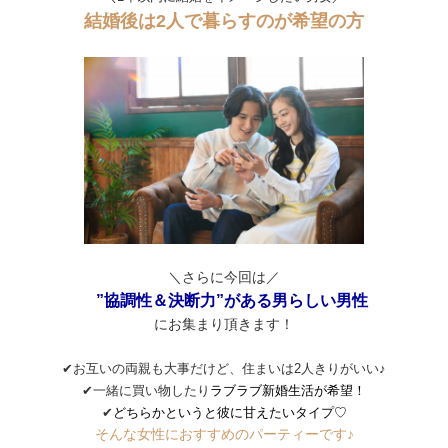
結婚後は2人で暮らすのが希望の方
＼さらに今回は／
”協調性＆決断力”がある男らしい男性
にお集まり頂きます！
✔お互いの両親も大事だけど、住まいは2人きりがいい♪
✔一緒に買い物したり
ラブラブ新婚生活が希望！
✔
どちらかというと彼に甘えたいタイプ♡
そんな女性におすすめのパーティーです♪