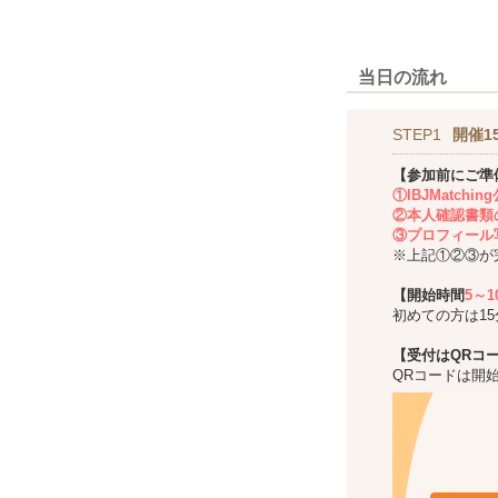
当日の流れ
STEP1
開催1
【参加前にご準
①IBJMatch
②本人確認書類
③プロフィール
※上記①②③が
【開始時間
5～
初めての方は1
【受付はQRコ
QRコードは開