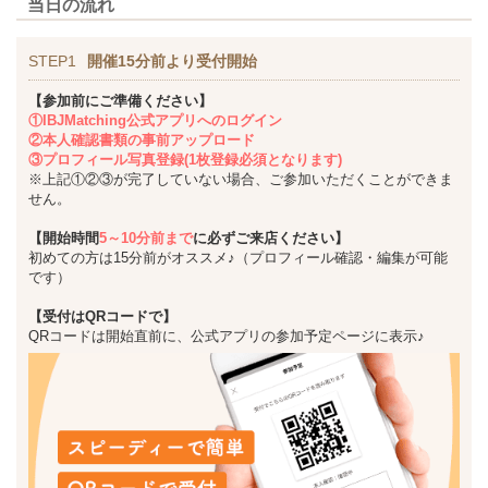
当日の流れ
STEP1
開催15分前より受付開始
【参加前にご準備ください】
①IBJMatching公式アプリへのログイン
②本人確認書類の事前アップロード
③プロフィール写真登録(1枚登録必須となります)
※上記①②③が完了していない場合、ご参加いただくことができま
せん。
【開始時間
5～10分前まで
に必ずご来店ください】
初めての方は15分前がオススメ♪（プロフィール確認・編集が可能
です）
【受付はQRコードで】
QRコードは開始直前に、公式アプリの参加予定ページに表示♪