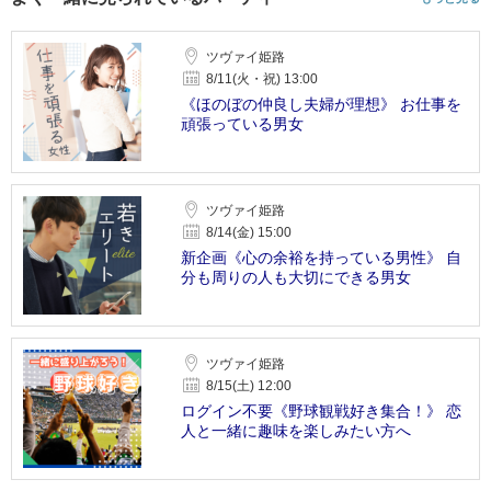
ツヴァイ姫路
8/11(火・祝) 13:00
《ほのぼの仲良し夫婦が理想》 お仕事を
頑張っている男女
ツヴァイ姫路
8/14(金) 15:00
新企画《心の余裕を持っている男性》 自
分も周りの人も大切にできる男女
ツヴァイ姫路
8/15(土) 12:00
ログイン不要《野球観戦好き集合！》 恋
人と一緒に趣味を楽しみたい方へ