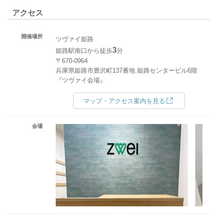
アクセス
開催場所
ツヴァイ姫路
3
姫路駅南口から徒歩
分
〒670-0964
兵庫県姫路市豊沢町137番地 姫路センタービル6階
『ツヴァイ会場』
マップ・アクセス案内を見る
会場