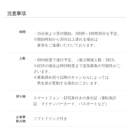
注意事項
時間
・15分前より受付開始。1時間～1時間30分を予定。
※開始時刻から30分以上遅れる場合は
参加をご遠慮いただいております。
人数
・6対6程度で進行予定。（最少開催人数：3対3）
※好評の場合は8対8程度まで追加募集の可能性がご
ざいます。
※募集締め切り以降のキャンセルによっては
男女差が変動する場合がございます。
持ち物
スマートフォン・顔写真付きの身分証（運転免許
証、マイナンバーカード、パスポートなど）
お食事
ソフトドリンク付き
飲み物