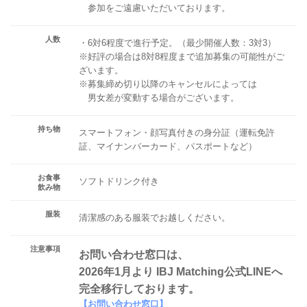
参加をご遠慮いただいております。
人数
・6対6程度で進行予定。（最少開催人数：3対3）
※好評の場合は8対8程度まで追加募集の可能性がご
ざいます。
※募集締め切り以降のキャンセルによっては
男女差が変動する場合がございます。
持ち物
スマートフォン・顔写真付きの身分証（運転免許
証、マイナンバーカード、パスポートなど）
お食事
ソフトドリンク付き
飲み物
服装
清潔感のある服装でお越しください。
注意事項
お問い合わせ窓口は、
2026年1月より IBJ Matching公式LINEへ
完全移行しております。
【お問い合わせ窓口】