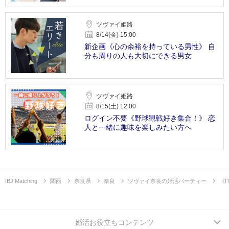
ツヴァイ姫路
8/14(金) 15:00
新企画《心の余裕を持っている男性》 自
分も周りの人も大切にできる男女
ツヴァイ姫路
8/15(土) 12:00
ログイン不要《野球観戦好き集合！》 恋
人と一緒に趣味を楽しみたい方へ
IBJ Matching
関西
奈良県
奈良
ツヴァイ奈良の婚活パーティー
《
婚活お役立ちコンテンツ