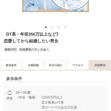
1
2
3
4
《IT系・年収550万以上など》
恋愛してから結婚したい男女
個室6対6
性格重視の方と出会う
参加条件
企画詳細
当日の流れ
アクセス
注意事項
参加条件
29〜36歳
〈年収・職業〉 ①550万円以上
男性
②公務員orIT系
③ボーナスのある正社員