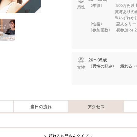
〈年収〉 500万円以
男性
賞与ありの正
※いずれかに当
〈性格〉 恋人をリー
〈参加回数〉 初参加 or 
26〜35歳
〈異性の好み〉 頼れる・
女性
当日の流れ
アクセス
＼ 頼れるお兄さんタイプ ／