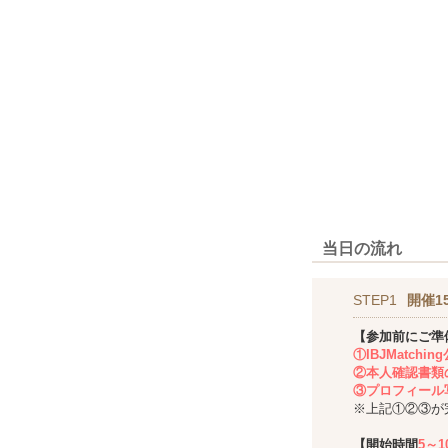
当日の流れ
STEP1
開催1
【参加前にご準
①IBJMatch
②本人確認書類
③プロフィール
※上記①②③が
【開始時間
5～