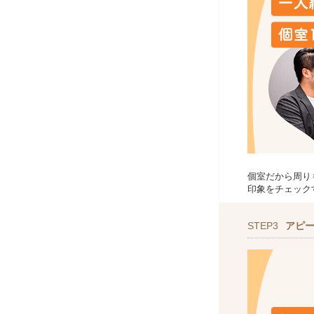
個室だから周り
印象をチェック
STEP3
アピ