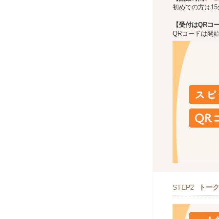
初めての方は1
【受付はQRコ
QRコードは開
STEP2
トー