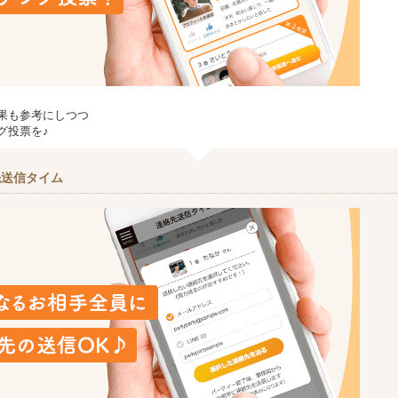
果も参考にしつつ
グ投票を♪
先送信タイム