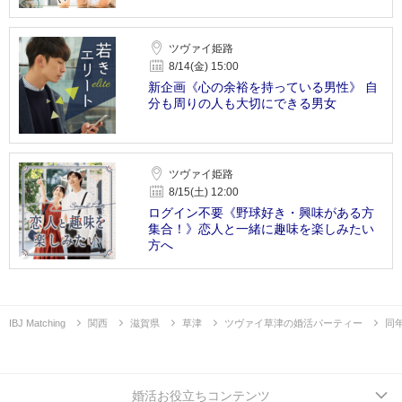
ツヴァイ姫路
8/14(金) 15:00
新企画《心の余裕を持っている男性》 自
分も周りの人も大切にできる男女
ツヴァイ姫路
8/15(土) 12:00
ログイン不要《野球好き・興味がある方
集合！》恋人と一緒に趣味を楽しみたい
方へ
IBJ Matching
関西
滋賀県
草津
ツヴァイ草津の婚活パーティー
同
婚活お役立ちコンテンツ