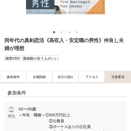
1
2
3
4
同年代の真剣恋活《高収入・安定職の男性》仲良し夫
婦が理想
個室6対6
価値観が合う人がいい
参加条件
企画詳細
当日の流れ
アクセス
注意事項
参加条件
30〜39歳
＜年収・職種＞①500万円以上
男性
②公務員
③ボーナスありの正社員