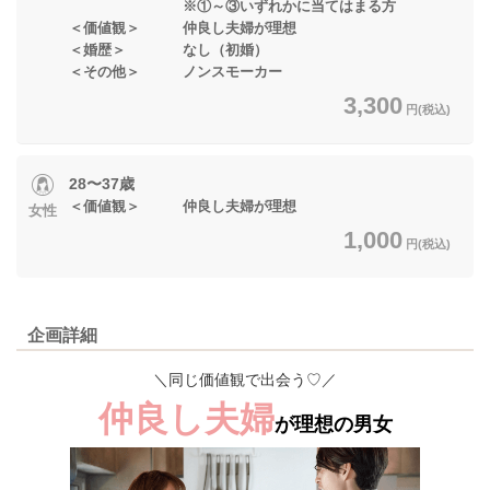
※①～③いずれかに当てはまる方
＜価値観＞ 仲良し夫婦が理想
＜婚歴＞ なし（初婚）
＜その他＞ ノンスモーカー
3,300
円(税込)
28〜37歳
＜価値観＞ 仲良し夫婦が理想
女性
1,000
円(税込)
企画詳細
＼同じ価値観で出会う♡／
仲良し夫婦
が理想の男女