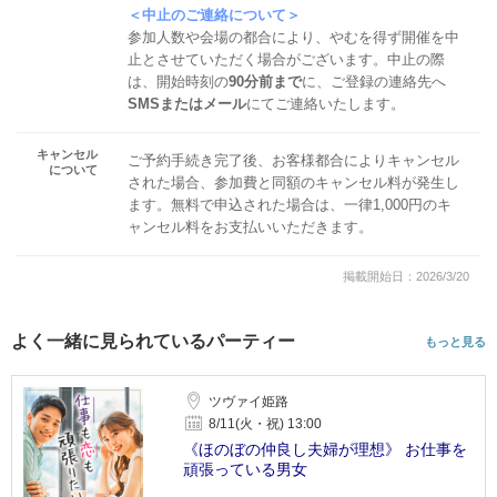
＜中止のご連絡について＞
参加人数や会場の都合により、やむを得ず開催を中
止とさせていただく場合がございます。中止の際
は、開始時刻の
90分前まで
に、ご登録の連絡先へ
SMSまたはメール
にてご連絡いたします。
キャンセル
ご予約手続き完了後、お客様都合によりキャンセル
について
された場合、参加費と同額のキャンセル料が発生し
ます。無料で申込された場合は、一律1,000円のキ
ャンセル料をお支払いいただきます。
掲載開始日：2026/3/20
よく一緒に見られているパーティー
もっと見る
ツヴァイ姫路
8/11(火・祝) 13:00
《ほのぼの仲良し夫婦が理想》 お仕事を
頑張っている男女