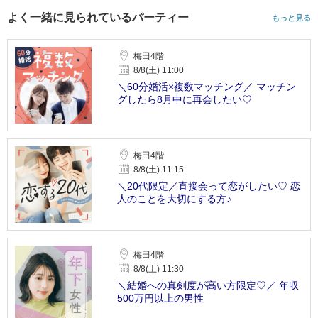
よく一緒に見られているパーティー
もっと見る
梅田4階
8/8(土) 11:00
＼60分婚活×複数マッチング／ マッチン
グしたら8月中に再会したい♡
梅田4階
8/8(土) 11:15
＼20代限定／直接会って恋がしたい♡ 恋
人のことを大切にする方♪
梅田4階
8/8(土) 11:30
＼結婚への真剣度が高い方限定♡／ 年収
500万円以上の男性