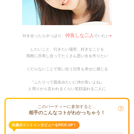
仲良しな二人
付き合ったらやっぱり、
でいたい
♥
したいこと、行きたい場所、好きなことを
気軽に共有し合ってたくさん思い出を作りたい
くだらないことで笑い合う日常も幸せに感じる
『ふたりって親友みたいに仲が良いよね』
と周りから言われるくらい笑顔溢れる二人に
このパーティーに参加すると…
相手のこんなコトがわかっちゃう！
共感ポイントインタビューをPICK UP！