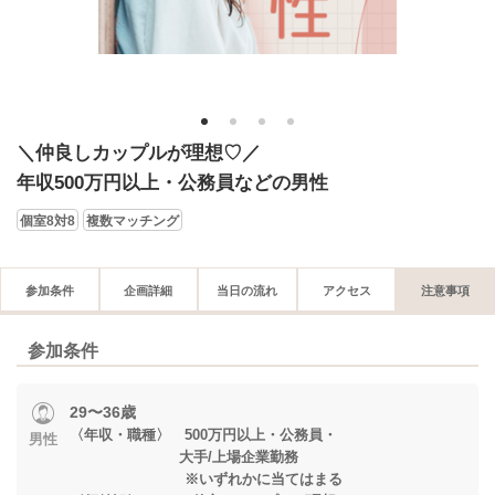
1
2
3
4
＼仲良しカップルが理想♡／
年収500万円以上・公務員などの男性
個室8対8
複数マッチング
参加条件
企画詳細
当日の流れ
アクセス
注意事項
参加条件
29〜36歳
〈年収・職種〉 500万円以上・公務員・
男性
大手/上場企業勤務
※いずれかに当てはまる