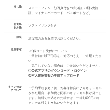
持ち物
スマートフォン・顔写真付きの身分証（運転免許
証、マイナンバーカード、パスポートなど）
お食事
ソフトドリンク付き
飲み物
服装
清潔感のある服装でお越しください。
注意事項
＜QRコード受付について＞
・受付前に以下①②をご対応のうえ、ご来場くださ
い。
完了していない場合は、ご参加いただけません。
①公式アプリのダウンロード ・ログイン
②本人確認書類の事前アップロード
キャンセル
ご予約手続き完了後、お客様都合によりキャンセル
について
された場合、参加費と同額のキャンセル料が発生し
ます。無料で申込された場合は、一律1,000円のキ
ャンセル料をお支払いいただきます。