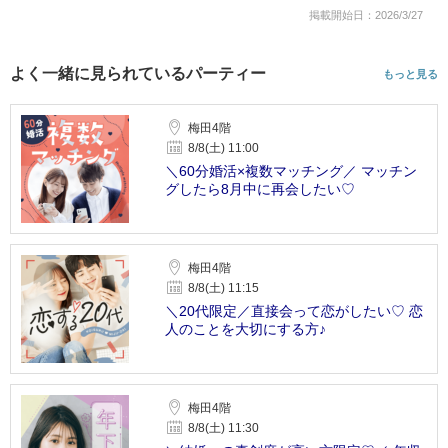
掲載開始日：2026/3/27
よく一緒に見られているパーティー
もっと見る
梅田4階
8/8(土) 11:00
＼60分婚活×複数マッチング／ マッチン
グしたら8月中に再会したい♡
梅田4階
8/8(土) 11:15
＼20代限定／直接会って恋がしたい♡ 恋
人のことを大切にする方♪
梅田4階
8/8(土) 11:30