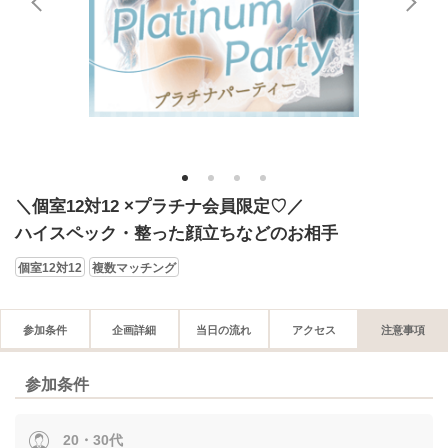
1
2
3
4
＼個室12対12 ×プラチナ会員限定♡／
ハイスペック・整った顔立ちなどのお相手
個室12対12
複数マッチング
参加条件
企画詳細
当日の流れ
アクセス
注意事項
参加条件
20・30代