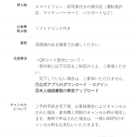
持ち物
スマートフォン・顔写真付きの身分証（運転免許
証、マイナンバーカード、パスポートなど）
お食事
ソフトドリンク付き
飲み物
服装
清潔感のある服装でお越しください。
注意事項
＜QRコード受付について＞
・受付前に以下①②をご対応のうえ、ご来場くださ
い。
完了していない場合は、ご参加いただけません。
①公式アプリのダウンロード ・ログイン
②本人確認書類の事前アップロード
キャンセル
ご予約手続き完了後、お客様都合によりキャンセル
について
された場合、参加費と同額のキャンセル料が発生し
ます。無料で申込された場合は、一律1,000円のキ
ャンセル料をお支払いいただきます。