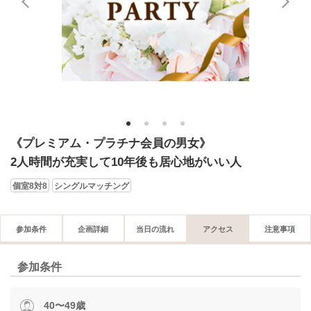
1
2
3
4
《プレミアム・プラチナ会員の男女》
2人時間が充実して10年後も居心地がいい人
個室8対8
シングルマッチング
参加条件
企画詳細
当日の流れ
アクセス
注意事項
参加条件
40〜49歳