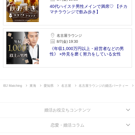
40代ハイステ男性メインで満席♡ 【チカ
マチラウンジで飲み歩き】
名古屋ラウンジ
8/7(金) 19:30
《年収1,000万円以上・経営者などの男
性》 ×外見を磨く努力をしている女性
IBJ Matching
東海
愛知県
名古屋
名古屋ラウンジの婚活パーティー
婚活お役立ちコンテンツ
恋愛・婚活コラム