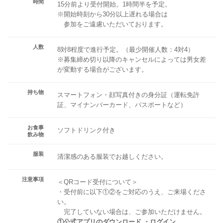
時間
15分前より受付開始。1時間半を予定。
※開始時刻から30分以上遅れる場合は
参加をご遠慮いただいております。
人数
8対8程度で進行予定。（最少開催人数：4対4）
※募集締め切り以降のキャンセルによっては男女差
が変動する場合がございます。
持ち物
スマートフォン・顔写真付きの身分証（運転免許
証、マイナンバーカード、パスポートなど）
お食事
ソフトドリンク付き
飲み物
服装
清潔感のある服装でお越しください。
注意事項
＜QRコード受付について＞
・受付前に以下①②をご対応のうえ、ご来場くださ
い。
完了していない場合は、ご参加いただけません。
①公式アプリのダウンロード ・ログイン