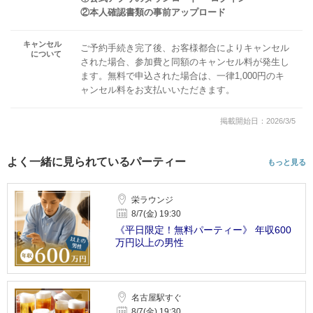
②本人確認書類の事前アップロード
キャンセル
ご予約手続き完了後、お客様都合によりキャンセル
について
された場合、参加費と同額のキャンセル料が発生し
ます。無料で申込された場合は、一律1,000円のキ
ャンセル料をお支払いいただきます。
掲載開始日：2026/3/5
よく一緒に見られているパーティー
もっと見る
栄ラウンジ
8/7(金) 19:30
《平日限定！無料パーティー》 年収600
万円以上の男性
名古屋駅すぐ
8/7(金) 19:30