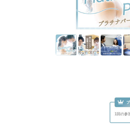
プ
1回の参