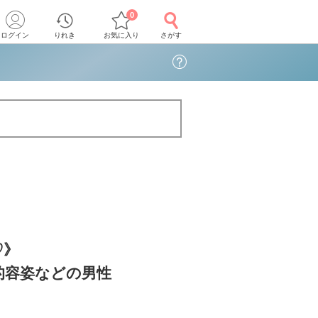
0
ログイン
りれき
お気に入り
さがす
♡》
的容姿などの男性