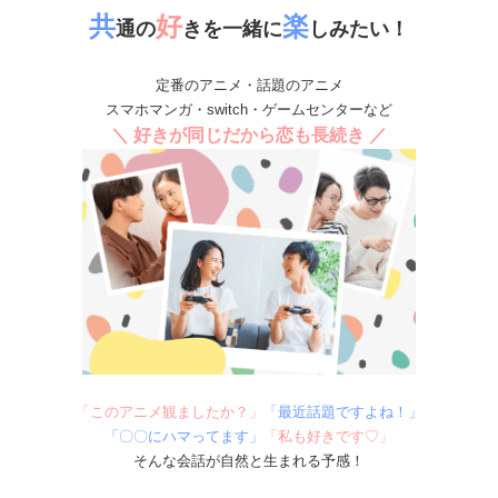
共
好
楽
通の
きを一緒に
しみたい！
定番のアニメ・話題のアニメ
スマホマンガ・switch・ゲームセンターなど
＼ 好きが同じだから恋も長続き ／
「このアニメ観ましたか？」
「最近話題ですよね！」
「〇〇にハマってます」
「私も好きです♡」
そんな会話が自然と生まれる予感！