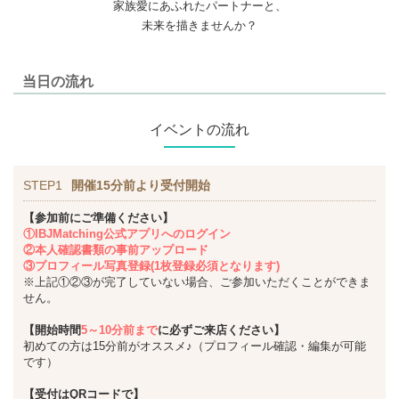
家族愛にあふれたパートナーと、
未来を描きませんか？
当日の流れ
イベントの流れ
STEP1
開催15分前より受付開始
【参加前にご準備ください】
①IBJMatching公式アプリへのログイン
②本人確認書類の事前アップロード
③プロフィール写真登録(1枚登録必須となります)
※上記①②③が完了していない場合、ご参加いただくことができま
せん。
【開始時間
5～10分前まで
に必ずご来店ください】
初めての方は15分前がオススメ♪（プロフィール確認・編集が可能
です）
【受付はQRコードで】