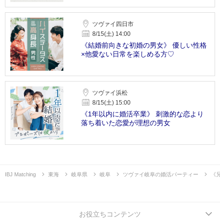
ツヴァイ四日市
8/15(土) 14:00
《結婚前向きな初婚の男女》 優しい性格
×他愛ない日常を楽しめる方♡
ツヴァイ浜松
8/15(土) 15:00
《1年以内に婚活卒業》 刺激的な恋より
落ち着いた恋愛が理想の男女
IBJ Matching
東海
岐阜県
岐阜
ツヴァイ岐阜の婚活パーティー
《
お役立ちコンテンツ