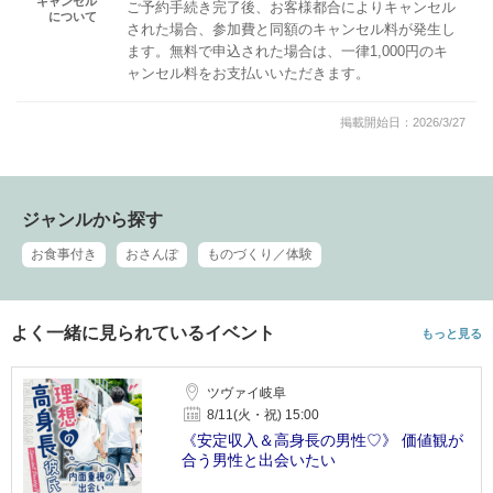
キャンセル
ご予約手続き完了後、お客様都合によりキャンセル
について
された場合、参加費と同額のキャンセル料が発生し
ます。無料で申込された場合は、一律1,000円のキ
ャンセル料をお支払いいただきます。
掲載開始日：2026/3/27
ジャンルから探す
お食事付き
おさんぽ
ものづくり／体験
よく一緒に見られているイベント
もっと見る
ツヴァイ岐阜
8/11(火・祝) 15:00
《安定収入＆高身長の男性♡》 価値観が
合う男性と出会いたい