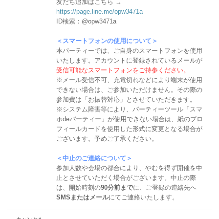
友だち追加はこちら →
https://page.line.me/opw3471a
ID検索：@opw3471a
＜スマートフォンの使用について＞
本パーティーでは、ご自身のスマートフォンを使用
いたします。アカウントに登録されているメールが
受信可能なスマートフォンをご持参ください。
※メール受信不可、充電切れなどにより端末が使用
できない場合は、ご参加いただけません。その際の
参加費は「お振替対応」とさせていただきます。
※システム障害等により、パーティーツール「スマ
ホdeパーティー」が使用できない場合は、紙のプロ
フィールカードを使用した形式に変更となる場合が
ございます。予めご了承ください。
＜中止のご連絡について＞
参加人数や会場の都合により、やむを得ず開催を中
止とさせていただく場合がございます。中止の際
は、開始時刻の
90分前まで
に、ご登録の連絡先へ
SMSまたはメール
にてご連絡いたします。