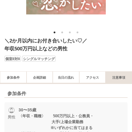
1
2
3
4
＼2か月以内にお付き合いしたい♡／
年収500万円以上などの男性
個室8対8
シングルマッチング
参加条件
企画詳細
当日の流れ
アクセス
注意事項
参加条件
30〜35歳
〈年収・職種〉 500万円以上・公務員・
男性
大手/上場企業勤務
※いずれかに当てはまる