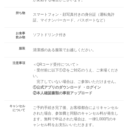
持ち物
スマートフォン・顔写真付きの身分証（運転免許
証、マイナンバーカード、パスポートなど）
お食事
ソフトドリンク付き
飲み物
服装
清潔感のある服装でお越しください。
注意事項
＜QRコード受付について＞
・受付前に以下①②をご対応のうえ、ご来場くださ
い。
完了していない場合は、ご参加いただけません。
①公式アプリのダウンロード ・ログイン
②本人確認書類の事前アップロード
キャンセル
ご予約手続き完了後、お客様都合によりキャンセル
について
された場合、参加費と同額のキャンセル料が発生し
ます。無料で申込された場合は、一律1,000円のキ
ャンセル料をお支払いいただきます。