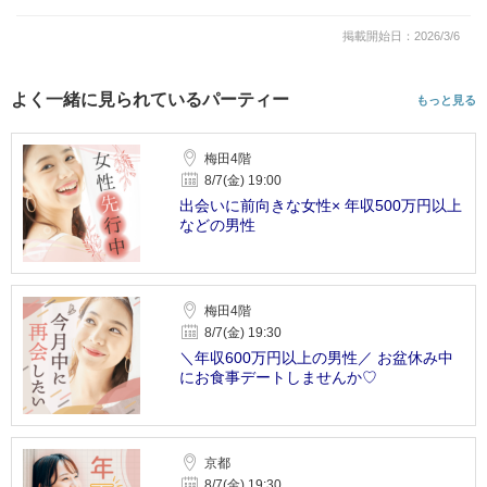
掲載開始日：2026/3/6
よく一緒に見られているパーティー
もっと見る
梅田4階
8/7(金) 19:00
出会いに前向きな女性× 年収500万円以上
などの男性
梅田4階
8/7(金) 19:30
＼年収600万円以上の男性／ お盆休み中
にお食事デートしませんか♡
京都
8/7(金) 19:30