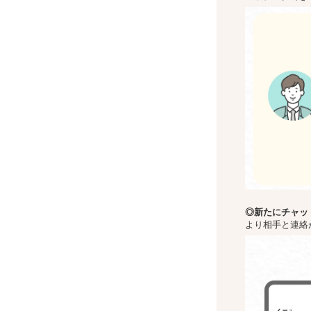
◎新た
にチャッ
より相手と連絡