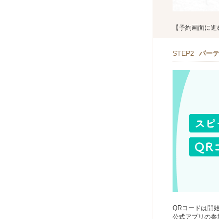
【予約画面に進
STEP2
パー
QRコードは開
公式アプリの参