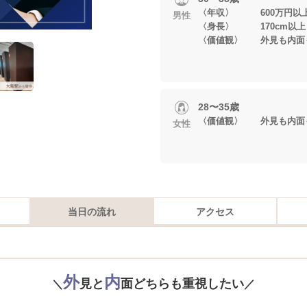
〈年収〉 600万円以
男性
〈身長〉 170cm以上
〈価値観〉 外見も内面
28〜35歳
〈価値観〉 外見も内面
女性
当日の流れ
アクセス
外
内
見と
面どちらも重視したい
＼
／