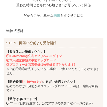
重ねた時間とともに “心地よさ” が育っていく関係
だからこそ、幸せな
未来
もすぐそこに♡
当日の流れ
STEP1
開催15分前より受付開始
【参加前にご準備ください】
①IBJMatching公式アプリへのログイン
②本人確認書類の事前アップロード
③プロフィール写真登録(1枚登録必須となります)
※上記①②③が完了していない場合、ご参加いただくことができま
せん。
【開始時間
5～10分前まで
に必ずご来店ください】
初めての方は15分前がオススメ♪（プロフィール確認・編集が可能
です）
【受付はQRコードで】
QRコードは開始直前に、公式アプリの参加予定ページに表示♪