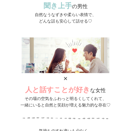
聞き上手
の男性
自然なうなずきや柔らい表情で、
どんな話も安心して話せる♡
×
人と話すことが好き
な女性
その場の空気をふわっと明るくしてくれて、
一緒にいると自然と笑顔が増える魅力的な存在♡
気持ちのすれ違いも少なく、