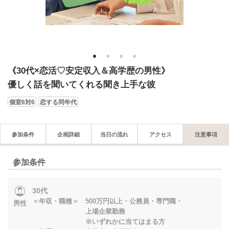
1
2
3
4
《30代×恋活♡安定収入＆高学歴の男性》
優しく話を聞いてくれる聞き上手な彼
個室6対6
恋する同年代
参加条件
企画詳細
当日の流れ
アクセス
注意事項
参加条件
30代
＜年収・職種＞ 500万円以上・公務員・専門職・
男性
上場企業勤務
※いずれかに当てはまる方