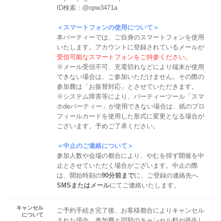
ID検索：@opw3471a
＜スマートフォンの使用について＞
本パーティーでは、ご自身のスマートフォンを使用
いたします。アカウントに登録されているメールが
受信可能なスマートフォンをご持参ください。
※メール受信不可、充電切れなどにより端末が使用
できない場合は、ご参加いただけません。その際の
参加費は「お振替対応」とさせていただきます。
※システム障害等により、パーティーツール「スマ
ホdeパーティー」が使用できない場合は、紙のプロ
フィールカードを使用した形式に変更となる場合が
ございます。予めご了承ください。
＜中止のご連絡について＞
参加人数や会場の都合により、やむを得ず開催を中
止とさせていただく場合がございます。中止の際
は、開始時刻の
90分前まで
に、ご登録の連絡先へ
SMSまたはメール
にてご連絡いたします。
キャンセル
ご予約手続き完了後、お客様都合によりキャンセル
について
された場合、参加費と同額のキャンセル料が発生し