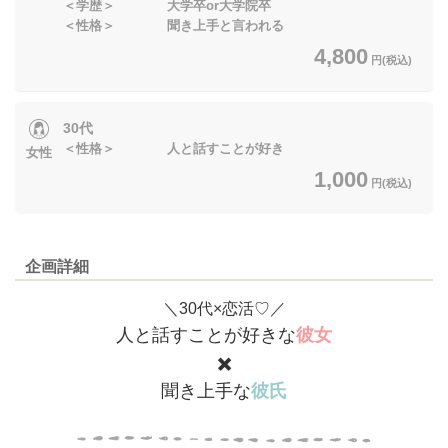
＜学歴＞ 大学卒or大学院卒
＜性格＞ 聞き上手と言われる
4,800
円(税込)
30代
＜性格＞ 人と話すことが好き
女性
1,000
円(税込)
企画詳細
＼30代×恋活♡／
人と話すことが好きな
彼女
✖️
聞き上手な
彼氏