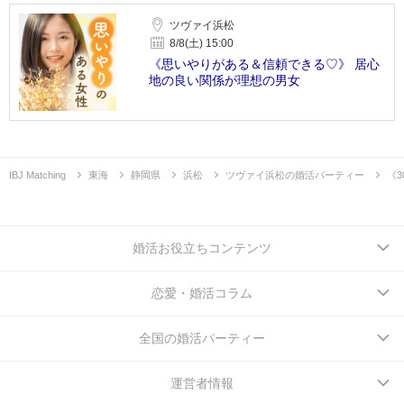
ツヴァイ浜松
8/8(土) 15:00
《思いやりがある＆信頼できる♡》 居心
地の良い関係が理想の男女
IBJ Matching
東海
静岡県
浜松
ツヴァイ浜松の婚活パーティー
《
婚活お役立ちコンテンツ
恋愛・婚活コラム
全国の婚活パーティー
運営者情報