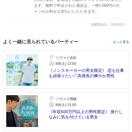
ます。無料で申込された場合は、一律1,000円のキ
ャンセル料をお支払いいただきます。
掲載開始日：2026/3/12
よく一緒に見られているパーティー
もっと見る
ツヴァイ浜松
8/8(土) 13:00
《ノンスモーカーの男女限定》 恋も仕事
も頑張りたい♡高身長の爽やか男性
ツヴァイ岡崎
8/8(土) 15:00
《年収500万円以上の男性限定》 身だし
なみに気を付けている男女