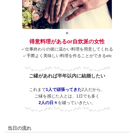
×
得意料理があるor自炊派の女性
✓仕事終わりの彼に温かい料理を用意してくれる
✓手際よく美味しい料理を作ることができるetc
ご縁があれば半年以内に結婚したい
これまで
1人で頑張ってきた
2人だから、
ご縁を感じた人とは、
1日でも多く
2人の日々
を綴っていきたい。
当日の流れ