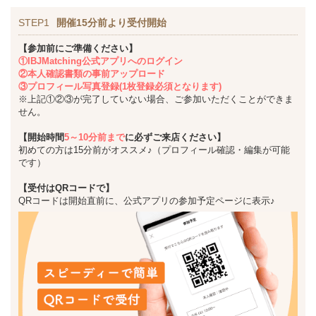
STEP1
開催15分前より受付開始
【参加前にご準備ください】
①IBJMatching公式アプリへのログイン
②本人確認書類の事前アップロード
③プロフィール写真登録(1枚登録必須となります)
※上記①②③が完了していない場合、ご参加いただくことができま
せん。
【開始時間
5～10分前まで
に必ずご来店ください】
初めての方は15分前がオススメ♪（プロフィール確認・編集が可能
です）
【受付はQRコードで】
QRコードは開始直前に、公式アプリの参加予定ページに表示♪