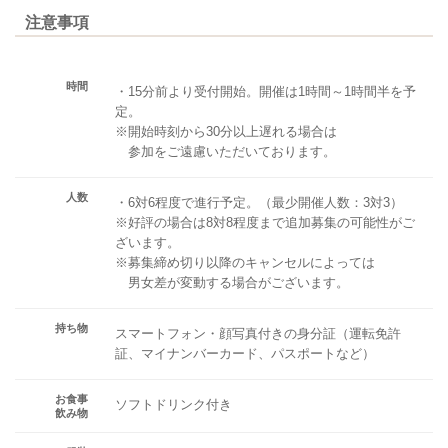
注意事項
時間
・15分前より受付開始。開催は1時間～1時間半を予
定。
※開始時刻から30分以上遅れる場合は
参加をご遠慮いただいております。
人数
・6対6程度で進行予定。（最少開催人数：3対3）
※好評の場合は8対8程度まで追加募集の可能性がご
ざいます。
※募集締め切り以降のキャンセルによっては
男女差が変動する場合がございます。
持ち物
スマートフォン・顔写真付きの身分証（運転免許
証、マイナンバーカード、パスポートなど）
お食事
ソフトドリンク付き
飲み物