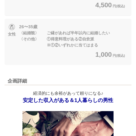
4,500
円(税込)
26〜35歳
〈結婚観〉 ご縁があれば半年以内に結婚したい
女性
〈その他〉 ①得意料理がある②自炊派
※①②いずれかに当てはまる
1,000
円(税込)
企画詳細
経済的にも余裕があって頼りになる♪
安定した収入がある＆1人暮らしの男性