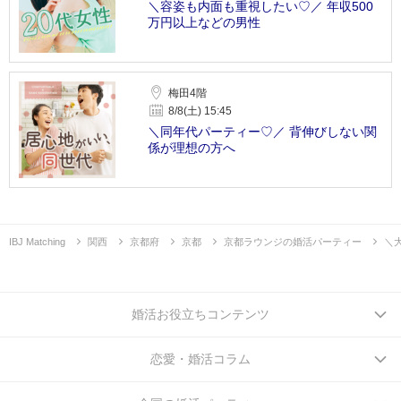
＼容姿も内面も重視したい♡／ 年収500
万円以上などの男性
梅田4階
8/8(土) 15:45
＼同年代パーティー♡／ 背伸びしない関
係が理想の方へ
IBJ Matching
関西
京都府
京都
京都ラウンジの婚活パーティー
＼
婚活お役立ちコンテンツ
恋愛・婚活コラム