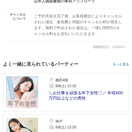
②本人確認書類の事前アップロード
キャンセル
ご予約手続き完了後、お客様都合によりキャンセル
について
された場合、参加費と同額のキャンセル料が発生し
ます。無料で申込された場合は、一律1,000円のキ
ャンセル料をお支払いいただきます。
掲載開始日：2026/4/3
よく一緒に見られているパーティー
もっと見る
梅田4階
8/8(土) 15:30
＼お仕事を頑張る年下女性♡／ 年収600
万円以上などの男性
神戸
8/8(土) 15:30