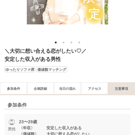
1
2
3
4
＼大切に想い合える恋がしたい♡／
安定した収入がある男性
ゆったりソファ席
価値観マッチング
参加条件
企画詳細
当日の流れ
アクセス
注意事項
参加条件
23〜29歳
〈年収〉 安定した収入がある
男性
〈価値観〉 大切に想える恋がしたい