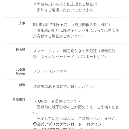
※開始時刻から30分以上遅れる場合は
参加をご遠慮いただいております。
人数
8対8程度で進行予定。（最少開催人数：4対4）
※募集締め切り以降のキャンセルによっては男女差
が変動する場合がございます。
持ち物
スマートフォン・顔写真付きの身分証（運転免許
証、マイナンバーカード、パスポートなど）
お食事
ソフトドリンク付き
飲み物
服装
清潔感のある服装でお越しください。
注意事項
＜QRコード受付について＞
・受付前に以下①②をご対応のうえ、ご来場くださ
い。
完了していない場合は、ご参加いただけません。
①公式アプリのダウンロード ・ログイン