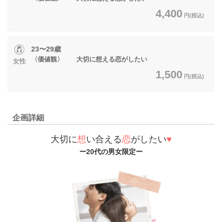
4,400
円(税込)
23〜29歳
〈価値観〉 大切に想える恋がしたい
女性
1,500
円(税込)
企画詳細
大切に
想
い合える
恋
がしたい
♥
ー20代の男女限定ー