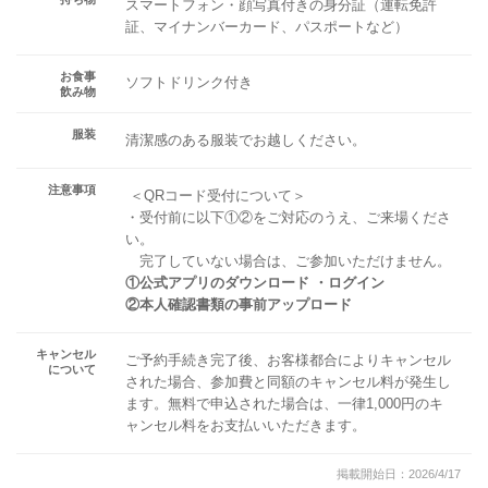
スマートフォン・顔写真付きの身分証（運転免許
証、マイナンバーカード、パスポートなど）
お食事
ソフトドリンク付き
飲み物
服装
清潔感のある服装でお越しください。
注意事項
＜QRコード受付について＞
・受付前に以下①②をご対応のうえ、ご来場くださ
い。
完了していない場合は、ご参加いただけません。
①公式アプリのダウンロード ・ログイン
②本人確認書類の事前アップロード
キャンセル
ご予約手続き完了後、お客様都合によりキャンセル
について
された場合、参加費と同額のキャンセル料が発生し
ます。無料で申込された場合は、一律1,000円のキ
ャンセル料をお支払いいただきます。
掲載開始日：2026/4/17