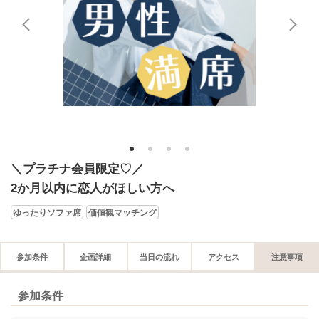
1
2
3
4
＼プラチナ会員限定♡／
2か月以内に恋人がほしい方へ
ゆったりソファ席
価値観マッチング
参加条件
企画詳細
当日の流れ
アクセス
注意事項
参加条件