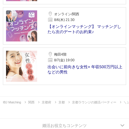
オンライン/関西
8/6(木) 21:30
【オンラインマッチング】 マッチングし
たら次のデートのお約束♪
梅田4階
8/7(金) 19:00
出会いに前向きな女性× 年収500万円以上
などの男性
IBJ Matching
関西
京都府
京都
京都ラウンジの婚活パーティー
＼
婚活お役立ちコンテンツ