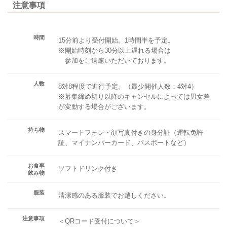
注意事項
時間
15分前より受付開始。1時間半を予定。
※開始時刻から30分以上遅れる場合は
参加をご遠慮いただいております。
人数
8対8程度で進行予定。（最少開催人数：4対4）
※募集締め切り以降のキャンセルによっては男女差
が変動する場合がございます。
持ち物
スマートフォン・顔写真付きの身分証（運転免許
証、マイナンバーカード、パスポートなど）
お食事
ソフトドリンク付き
飲み物
服装
清潔感のある服装でお越しください。
注意事項
＜QRコード受付について＞