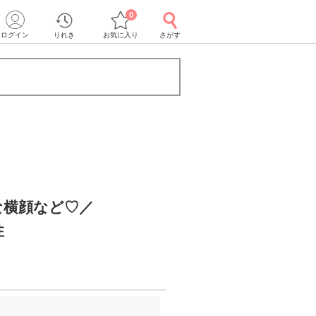
0
ログイン
りれき
お気に入り
さがす
な横顔など♡／
性