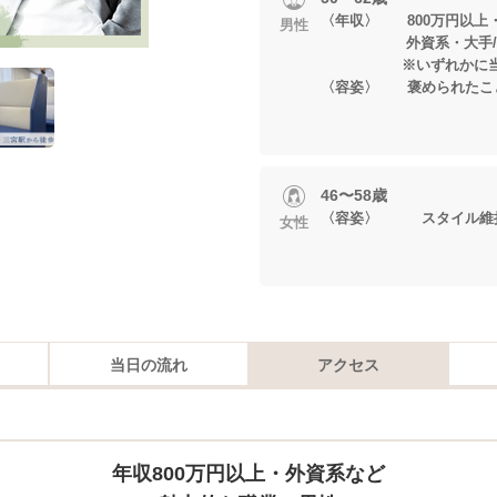
〈年収〉 800万円以上
男性
外資系・大手/上
※いずれかに当て
〈容姿〉 褒められたこ
46〜58歳
〈容姿〉 スタイル維持
女性
当日の流れ
アクセス
年収800万円以上・外資系など