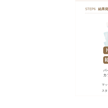
STEP6
結果
マッ
スタ