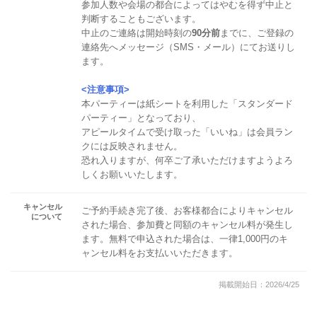
参加人数や会場の都合によってはやむを得ず中止と
判断することもございます。
中止のご連絡は開始時刻の
90分前
までに、ご登録の
連絡先へメッセージ（SMS・メール）にてお送りし
ます。
<注意事項>
本パーティーは紙シートを利用した「スタンダード
パーティー」となっており、
アピールタイムで受け取った「いいね」は会員ラン
クには反映されません。
恐れ入りますが、何卒ご了承いただけますようよろ
しくお願いいたします。
キャンセル
ご予約手続き完了後、お客様都合によりキャンセル
について
された場合、参加費と同額のキャンセル料が発生し
ます。無料で申込された場合は、一律1,000円のキ
ャンセル料をお支払いいただきます。
掲載開始日：2026/4/25