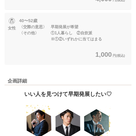
40〜52歳
〈交際の意思〉 早期発展が希望
女性
〈その他〉 ①1人暮らし ②自炊派
※①②いずれかに当てはまる
1,000
円(税込)
企画詳細
いい人を見つけて早期発展したい♡