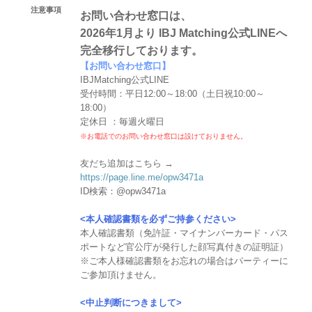
注意事項
お問い合わせ窓口は、
2026年1月より IBJ Matching公式LINEへ
完全移行しております。
【お問い合わせ窓口】
IBJMatching公式LINE
受付時間：平日12:00～18:00（土日祝10:00～
18:00）
定休日 ：毎週火曜日
※お電話でのお問い合わせ窓口は設けておりません。
友だち追加はこちら →
https://page.line.me/opw3471a
ID検索：@opw3471a
<本人確認書類を必ずご持参ください>
本人確認書類（免許証・マイナンバーカード・パス
ポートなど官公庁が発行した顔写真付きの証明証）
※ご本人様確認書類をお忘れの場合はパーティーに
ご参加頂けません。
<中止判断につきまして>