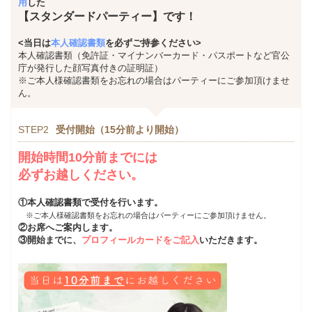
用
した
【スタンダードパーティー】です！
<当日は
本人確認書類
を必ずご持参ください>
本人確認書類（免許証・マイナンバーカード・パスポートなど官公
庁が発行した顔写真付きの証明証）
※ご本人様確認書類をお忘れの場合はパーティーにご参加頂けませ
ん。
STEP2
受付開始（15分前より開始）
開始時間10分前までには
必ずお越しください。
①本人確認書類で受付を行います。
※ご本人様確認書類をお忘れの場合はパーティーにご参加頂けません。
②お席へご案内します。
③開始までに、
プロフィールカードをご記入
いただきます。