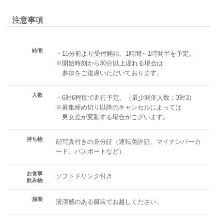
注意事項
時間
・15分前より受付開始。1時間～1時間半を予定。
※開始時刻から30分以上遅れる場合は
参加をご遠慮いただいております。
人数
・6対6程度で進行予定。（最少開催人数：3対3）
※募集締め切り以降のキャンセルによっては
男女差が変動する場合がございます。
持ち物
顔写真付きの身分証（運転免許証、マイナンバーカ
ード、パスポートなど）
お食事
ソフトドリンク付き
飲み物
服装
清潔感のある服装でお越しください。