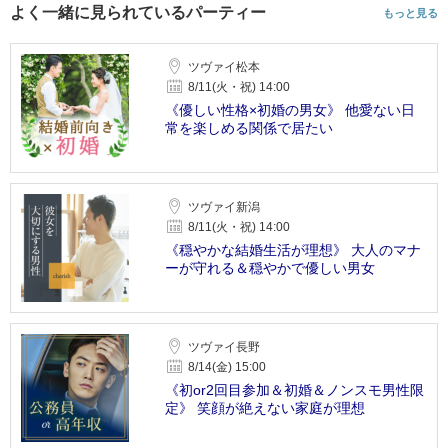
よく一緒に見られているパーティー
もっと見る
ツヴァイ松本
8/11(火・祝) 14:00
《優しい性格×初婚の男女》 他愛ない日
常を楽しめる関係で居たい
ツヴァイ新潟
8/11(火・祝) 14:00
《穏やかな結婚生活が理想》 大人のマナ
ーが守れる＆穏やかで優しい男女
ツヴァイ長野
8/14(金) 15:00
《初or2回目参加＆初婚＆ノンスモ男性限
定》 笑顔が絶えない家庭が理想