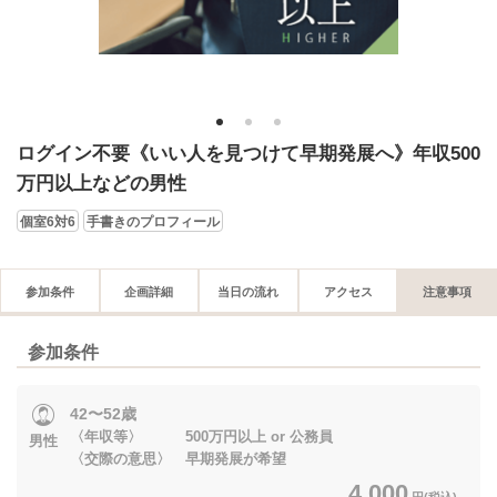
1
2
3
ログイン不要《いい人を見つけて早期発展へ》年収500
万円以上などの男性
個室6対6
手書きのプロフィール
参加条件
企画詳細
当日の流れ
アクセス
注意事項
参加条件
42〜52歳
〈年収等〉 500万円以上 or 公務員
男性
〈交際の意思〉 早期発展が希望
4,000
円(税込)