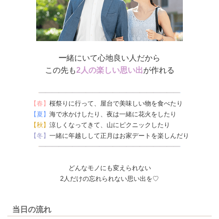
一
緒にいて心地良い人だから
この先も
2人の楽しい思い出
が作れる
【春】
桜祭りに行って、屋台で美味しい物を食べたり
【夏】
海で水かけしたり、夜は一緒に花火をしたり
【秋】
涼しくなってきて、山にピクニックしたり
【冬】
一緒に年越しして正月はお家デートを楽しんだり
どんなモノにも変えられない
2人だけの忘れられない思い出を♡
当日の流れ